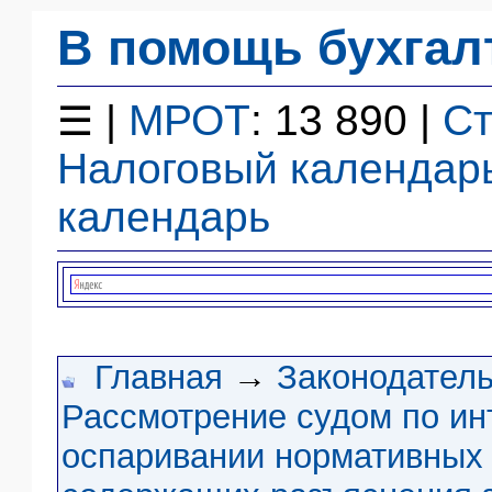
В помощь бухгал
Законодательство
F1 - Отчетность
|
МРОТ
: 13 890 |
Ст
☰
План счетов
Налоговый календар
Справочник
Упрощенка
календарь
Договоры
Проводки
БУ
&
НУ
Обзоры
Главная
→
Законодатель
Бланки
Авто
Рассмотрение судом по ин
ПБУ
оспаривании нормативных 
ККТ
ЭДО