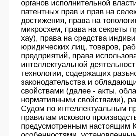
органов исполнительной власт
патентных прав и прав на сел
достижения, права на тополог
микросхем, права на секреты п
хау), права на средства индив
юридических лиц, товаров, рабо
предприятий, права использов
интеллектуальной деятельност
технологии, содержащих разъя
законодательства и обладающ
свойствами (далее - акты, об
нормативными свойствами), р
Судом по интеллектуальным п
правилам искового производст
предусмотренным настоящим К
особенностями, установленны