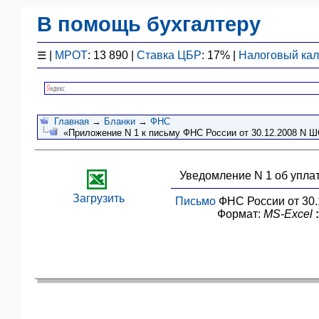
В помощь бухгалтеру
Законодательство
☰
|
МРОТ
: 13 890 |
Ставка ЦБР
: 17% |
Налоговый ка
F1 - Отчетность
План счетов
Справочник
Главная
→
Бланки
→
ФНС
Упрощенка
«Приложение N 1 к письму ФНС России от 30.12.2008 N ШС
Договоры
Проводки
Уведомление N 1 об упла
БУ
&
Загрузить
Письмо
ФНС России от 30.
НУ
Формат:
MS-Excel
:
Обзоры
Бланки
Авто
ПБУ
ККТ
ЭДО