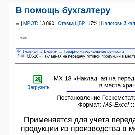
В помощь бухгалтеру
Законодательство
☰
|
МРОТ
: 13 890 |
Ставка ЦБР
: 17% |
Налоговый ка
F1 - Отчетность
План счетов
Справочник
Главная
→
Бланки
→
Товарно-материальные ценности
Упрощенка
MХ-18 «Накладная на передачу готовой продукции в мест
Договоры
Проводки
БУ
MХ-18 «Накладная на перед
&
в места хра
НУ
Загрузить
Обзоры
Постановление Госкомстата
Бланки
Формат:
MS-Excel
::
Авто
ПБУ
Применяется для учета переда
ККТ
продукции из производства в м
ЭДО