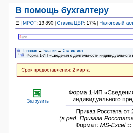
В помощь бухгалтеру
Законодательство
☰
|
МРОТ
: 13 890 |
Ставка ЦБР
: 17% |
Налоговый ка
F1 - Отчетность
План счетов
Справочник
Главная
→
Бланки
→
Статистика
Упрощенка
Форма 1-ИП «Сведения о деятельности индивидуального 
Договоры
Проводки
Срок предоставления: 2 марта
БУ
&
НУ
Форма 1-ИП «Сведения
Обзоры
индивидуального пр
Бланки
Загрузить
Авто
Приказ Росстата от 
ПБУ
(в ред. Приказа Росстата
ККТ
Формат:
MS-Excel
::
ЭДО