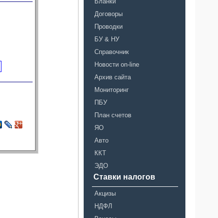
Бланки
Договоры
Проводки
БУ & НУ
Справочник
Новости on-line
Архив сайта
Мониторинг
ПБУ
План счетов
ЯО
Авто
ККТ
ЭДО
Ставки налогов
Акцизы
НДФЛ