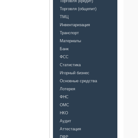
Торговля (кредит)
Торговля (общепит)
ТМЦ
Инвентаризация
Транспорт
Материалы
Банк
ФСС
Статистика
Игорный бизнес
Основные средства
Лотерея
ФНС
ОМС
НКО
Аудит
Аттестация
ПФР