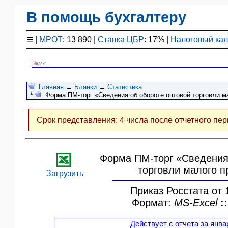
В помощь бухгалтеру
Законодательство
☰
|
МРОТ
: 13 890 |
Ставка ЦБР
: 17% |
Налоговый ка
F1 - Отчетность
План счетов
Справочник
Главная
→
Бланки
→
Статистика
Упрощенка
Форма ПМ-торг «Сведения об обороте оптовой торговли м
Договоры
Проводки
Срок представления: 4 числа после отчетного пе
БУ
&
НУ
Форма ПМ-торг «Сведения
Обзоры
торговли малого 
Бланки
Загрузить
Авто
Приказ Росстата от 
ПБУ
Формат:
MS-Excel
::
ККТ
Действует с отчета за январ
ЭДО