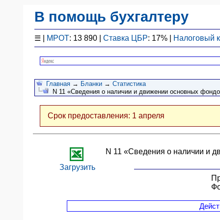
В помощь бухгалтеру
Законодательство
☰
|
МРОТ
: 13 890 |
Ставка ЦБР
: 17% |
Налоговый 
F1 - Отчетность
План счетов
Справочник
Главная
→
Бланки
→
Статистика
Упрощенка
N 11 «Сведения о наличии и движении основных фондов
Договоры
Проводки
Срок предоставления: 1 апреля
БУ
&
НУ
N 11 «Сведения о наличии и д
Обзоры
Бланки
Загрузить
Пр
Авто
Ф
ПБУ
ККТ
Дейст
ЭДО