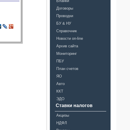
Бланки
Договоры
Проводки
БУ & НУ
Справочник
Новости on-line
Архив сайта
Мониторинг
ПБУ
План счетов
ЯО
Авто
ККТ
ЭДО
Ставки налогов
Акцизы
НДФЛ