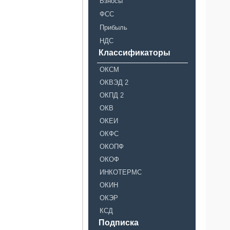
Взносы
ФСС
Прибыль
НДС
Классификаторы
ОКСМ
ОКВЭД 2
ОКПД 2
ОКВ
ОКЕИ
ОКФС
ОКОПФ
ОКОФ
ИНКОТЕРМС
ОКИН
ОКЭР
КСД
Подписка