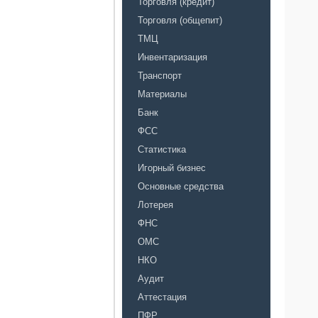
Торговля (кредит)
Торговля (общепит)
ТМЦ
Инвентаризация
Транспорт
Материалы
Банк
ФСС
Статистика
Игорный бизнес
Основные средства
Лотерея
ФНС
ОМС
НКО
Аудит
Аттестация
ПФР