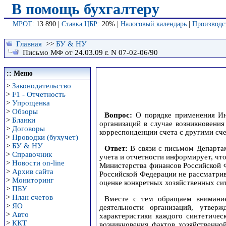
В помощь бухгалтеру
МРОТ
: 13 890 |
Ставка ЦБР
: 20% |
Налоговый календарь
|
Производс
Главная
>>
БУ & НУ
Письмо МФ от 24.03.09 г. N 07-02-06/90
:: Меню
>
Законодательство
>
F1 - Отчетность
>
Упрощенка
>
Обзоры
Вопрос:
О порядке применения Инс
>
Бланки
организаций в случае возникновения
>
Договоры
корреспонденции счета с другими сч
>
Проводки (бухучет)
>
БУ & НУ
Ответ:
В связи с письмом Департам
>
Справочник
учета и отчетности информирует, чт
>
Новости on-line
Министерства финансов Российской Ф
>
Архив сайта
Российской Федерации не рассматри
>
Мониторинг
оценке конкретных хозяйственных си
>
ПБУ
>
План счетов
Вместе с тем обращаем внимани
>
ЯО
деятельности организаций, утве
>
Авто
характеристики каждого синтетичес
>
ККТ
возникновения фактов хозяйственно