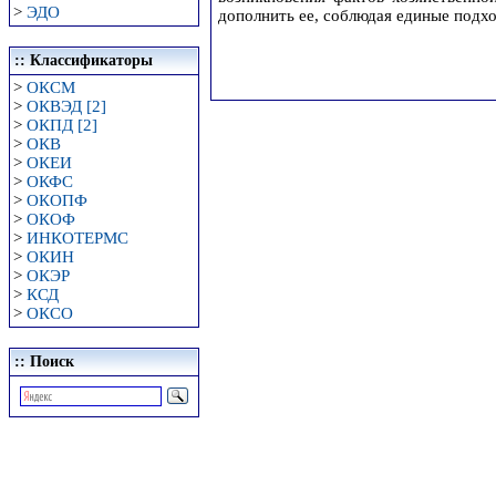
>
ЭДО
дополнить ее, соблюдая единые подх
:: Классификаторы
>
ОКСМ
>
ОКВЭД [2]
>
ОКПД [2]
>
ОКВ
>
ОКЕИ
>
ОКФС
>
ОКОПФ
>
ОКОФ
>
ИНКОТЕРМС
>
ОКИН
>
ОКЭР
>
КСД
>
ОКСО
:: Поиск