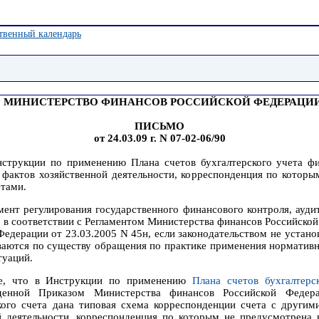
твенный календарь
МИНИСТЕРСТВО ФИНАНСОВ РОССИЙСКОЙ ФЕДЕРАЦИ
ПИСЬМО
от 24.03.09 г. N 07-02-06/90
трукции по применению Плана счетов бухгалтерского учета фин
 фактов хозяйственной деятельности, корреспонденция по котор
етами.
ент регулирования государственного финансового контроля, аудит
о в соответствии с Регламентом Министерства финансов Российск
едерации от 23.03.2005 N 45н, если законодательством не устано
ваются по существу обращения по практике применения нормативн
туаций.
е, что в Инструкции по применению
Плана счетов бухгалтерс
ржденной Приказом Министерства финансов Российской Федер
кого счета дана типовая схема корреспонденции счета с другим
й деятельности, корреспонденция по которым не предусмотрена 