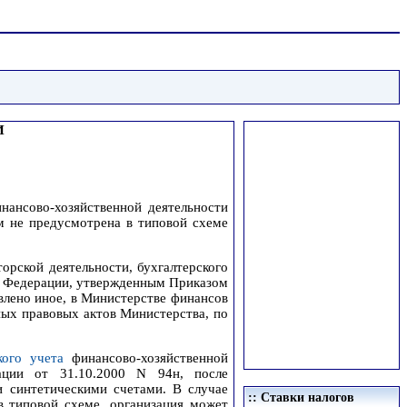
И
ансово-хозяйственной деятельности
ым не предусмотрена в типовой схеме
орской деятельности, бухгалтерского
ой Федерации, утвержденным Приказом
влено иное, в Министерстве финансов
ых правовых актов Министерства, по
кого учета
финансово-хозяйственной
ации от 31.10.2000 N 94н, после
и синтетическими счетами. В случае
:: Ставки налогов
в типовой схеме, организация может