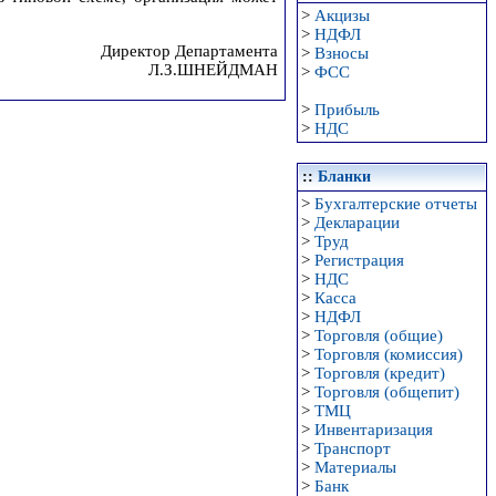
>
Акцизы
>
НДФЛ
Директор Департамента
>
Взносы
Л.З.ШНЕЙДМАН
>
ФСС
>
Прибыль
>
НДС
::
Бланки
>
Бухгалтерские отчеты
>
Декларации
>
Труд
>
Регистрация
>
НДС
>
Касса
>
НДФЛ
>
Торговля (общие)
>
Торговля (комиссия)
>
Торговля (кредит)
>
Торговля (общепит)
>
ТМЦ
>
Инвентаризация
>
Транспорт
>
Материалы
>
Банк