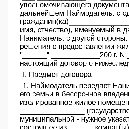
уполномочивающего документа
дальнейшем Наймодатель, с од
гражданин(ка)______________
имя, отчество), именуемый в 
Наниматель, с другой стороны,
решения о предоставлении жи
"______" ____________200 г. N
настоящий договор о нижесле
I. Предмет договора
1. Наймодатель передает Нан
его семьи в бессрочное владен
изолированное жилое помещен
________________ (государств
муниципальной - нужное указат
состоящее из ______ комнат(ы)