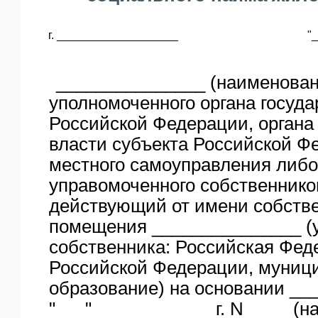
ЯО
г. ___________________
"
_______________ (наименова
уполномоченного органа госуда
Российской Федерации, органа
власти субъекта Российской Ф
местного самоуправления либо
управомоченного собственнико
действующий от имени собств
помещения _______________ (
собственника: Российская Фед
Российской Федерации, муниц
образование) на основании ___
"___"____________ г. N ____ (