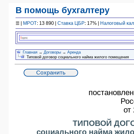
В помощь бухгалтеру
Законодательство
☰
|
МРОТ
: 13 890 |
Ставка ЦБР
: 17% |
Налоговый ка
F1 - Отчетность
План счетов
Справочник
Упрощенка
Главная
→
Договоры
→
Аренда
Типовой договор социального найма жилого помещения
Договоры
Проводки
БУ
&
НУ
постановле
Обзоры
Рос
Бланки
от
Авто
ПБУ
ТИПОВОЙ ДОГ
ККТ
социального найма жил
ЭДО