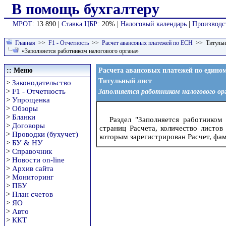
В помощь бухгалтеру
МРОТ
: 13 890 |
Ставка ЦБР
: 20% |
Налоговый календарь
|
Производс
Главная
>>
F1 - Отчетность
>>
Расчет авансовых платежей по ЕСН
>> Титульн
«Заполняется работником налогового органа»
:: Меню
Расчета авансовых платежей по един
Титульный лист
>
Законодательство
>
F1 - Отчетность
Заполняется работником налогового ор
>
Упрощенка
>
Обзоры
>
Бланки
Раздел "Заполняется работником 
>
Договоры
страниц Расчета, количество листо
>
Проводки (бухучет)
которым зарегистрирован Расчет, фам
>
БУ & НУ
>
Справочник
>
Новости on-line
>
Архив сайта
>
Мониторинг
>
ПБУ
>
План счетов
>
ЯО
>
Авто
>
ККТ