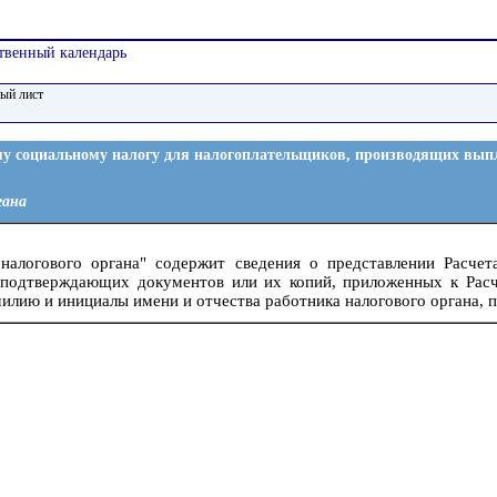
твенный календарь
ый лист
ому социальному налогу для налогоплательщиков, производящих вы
гана
налогового органа" содержит сведения о представлении Расчета
в подтверждающих документов или их копий, приложенных к Расче
илию и инициалы имени и отчества работника налогового органа, п