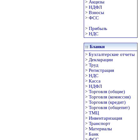
>
Акцизы
>
НДФЛ
>
Взносы
>
ФСС
>
Прибыль
>
НДС
::
Бланки
>
Бухгалтерские отчеты
>
Декларации
>
Труд
>
Регистрация
>
НДС
>
Касса
>
НДФЛ
>
Торговля (общие)
>
Торговля (комиссия)
>
Торговля (кредит)
>
Торговля (общепит)
>
ТМЦ
>
Инвентаризация
>
Транспорт
>
Материалы
>
Банк
>
ФСС