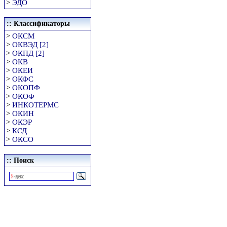
>
ЭДО
:: Классификаторы
>
ОКСМ
>
ОКВЭД [2]
>
ОКПД [2]
>
ОКВ
>
ОКЕИ
>
ОКФС
>
ОКОПФ
>
ОКОФ
>
ИНКОТЕРМС
>
ОКИН
>
ОКЭР
>
КСД
>
ОКСО
:: Поиск