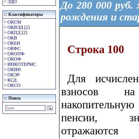
>
ЭДО
До 280 000 руб. 
рождения и ст
:: Классификаторы
>
ОКСМ
>
ОКВЭД [2]
>
ОКПД [2]
>
ОКВ
>
ОКЕИ
Строка 100
>
ОКФС
>
ОКОПФ
>
ОКОФ
>
ИНКОТЕРМС
>
ОКИН
>
ОКЭР
Для исчисле
>
КСД
>
ОКСО
взносов н
:: Поиск
накопительн
пенсии, зн
отражаются