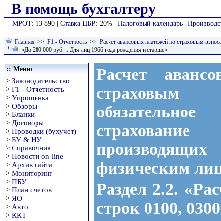
В помощь бухгалтеру
МРОТ
: 13 890 |
Ставка ЦБР
: 20% |
Налоговый календарь
|
Производс
Главная
>>
F1 - Отчетность
>>
Расчет авансовых платежей по страховым взно
«До 280 000 руб. :: Для лиц 1966 года рождения и старше»
:: Меню
Расчет аванс
>
Законодательство
страховым
>
F1 - Отчетность
>
Упрощенка
>
Обзоры
обязательн
>
Бланки
>
Договоры
страхован
>
Проводки (бухучет)
>
БУ & НУ
производя
>
Справочник
>
Новости on-line
физическим ли
>
Архив сайта
>
Мониторинг
>
ПБУ
Раздел 2.2. «Ра
>
План счетов
>
ЯО
строк 0100, 0300
>
Авто
>
ККТ