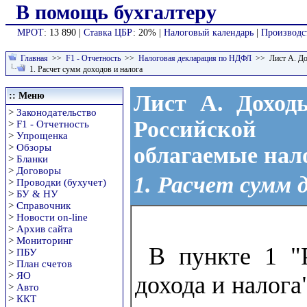
В помощь бухгалтеру
МРОТ
: 13 890 |
Ставка ЦБР
: 20% |
Налоговый календарь
|
Производс
Главная
>>
F1 - Отчетность
>>
Налоговая декларация по НДФЛ
>> Лист А. Дох
1. Расчет сумм доходов и налога
:: Меню
Лист А. Доход
>
Законодательство
Российско
>
F1 - Отчетность
>
Упрощенка
>
Обзоры
облагаемые нало
>
Бланки
>
Договоры
1. Расчет сумм 
>
Проводки (бухучет)
>
БУ & НУ
>
Справочник
>
Новости on-line
>
Архив сайта
>
Мониторинг
В пункте 1 "
>
ПБУ
>
План счетов
>
ЯО
дохода и налог
>
Авто
>
ККТ