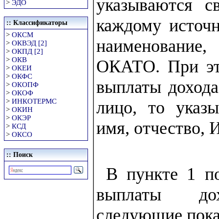
указываются с
>
ЭДО
каждому источн
:: Классификаторы
>
ОКСМ
наименование
>
ОКВЭД [2]
>
ОКПД [2]
>
ОКВ
ОКАТО. При эт
>
ОКЕИ
>
ОКФС
выплаты дохода
>
ОКОПФ
>
ОКОФ
>
ИНКОТЕРМС
лицо, то указы
>
ОКИН
>
ОКЭР
имя, отчество, 
>
КСД
>
ОКСО
:: Поиск
В пункте 1 п
выплаты дох
следующие пока