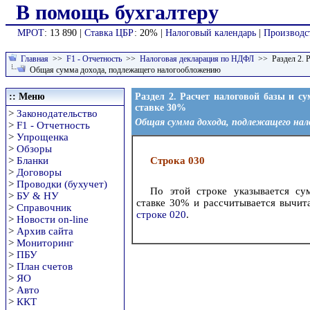
В помощь бухгалтеру
МРОТ
: 13 890 |
Ставка ЦБР
: 20% |
Налоговый календарь
|
Производс
Главная
>>
F1 - Отчетность
>>
Налоговая декларация по НДФЛ
>> Раздел 2. Р
Общая сумма дохода, подлежащего налогообложению
:: Меню
Раздел 2. Расчет налоговой базы и с
ставке 30%
>
Законодательство
Общая сумма дохода, подлежащего на
>
F1 - Отчетность
>
Упрощенка
>
Обзоры
>
Бланки
Строка 030
>
Договоры
>
Проводки (бухучет)
По этой строке указывается с
>
БУ & НУ
ставке 30% и рассчитывается вычит
>
Справочник
строке 020
.
>
Новости on-line
>
Архив сайта
>
Мониторинг
>
ПБУ
>
План счетов
>
ЯО
>
Авто
>
ККТ