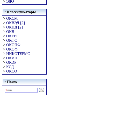
>
ЭДО
:: Классификаторы
>
ОКСМ
>
ОКВЭД [2]
>
ОКПД [2]
>
ОКВ
>
ОКЕИ
>
ОКФС
>
ОКОПФ
>
ОКОФ
>
ИНКОТЕРМС
>
ОКИН
>
ОКЭР
>
КСД
>
ОКСО
:: Поиск