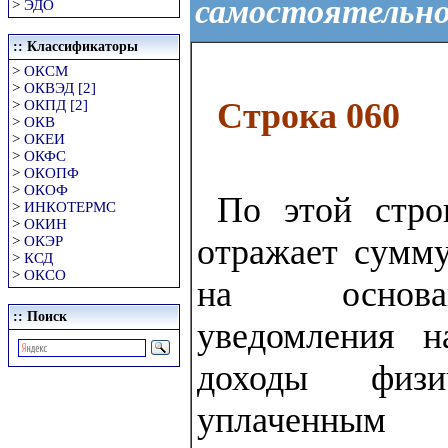
самостоятельн
>
ЭДО
:: Классификаторы
>
ОКСМ
>
ОКВЭД [2]
Строка 060
>
ОКПД [2]
>
ОКВ
>
ОКЕИ
>
ОКФС
>
ОКОПФ
>
ОКОФ
По этой стро
>
ИНКОТЕРМС
>
ОКИН
отражает сумму
>
ОКЭР
>
КСД
>
ОКСО
на основа
:: Поиск
уведомления н
доходы физ
уплаченным н