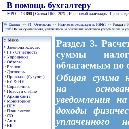
В помощь бухгалтеру
МРОТ
: 13 890 |
Ставка ЦБР
: 20% |
Налоговый календарь
|
Производс
Главная
>>
F1 - Отчетность
>>
Налоговая декларация по НДФЛ
>> Раздел 3. Р
Общая сумма налога, уплаченного на основании налогового уведомления на упл
:: Меню
Раздел 3. Расч
>
Законодательство
суммы нало
>
F1 - Отчетность
>
Упрощенка
>
Обзоры
облагаемым по 
>
Бланки
>
Договоры
Общая сумма на
>
Проводки (бухучет)
>
БУ & НУ
на основан
>
Справочник
>
Новости on-line
>
Архив сайта
уведомления на
>
Мониторинг
>
ПБУ
доходы физиче
>
План счетов
>
ЯО
уплаченного н
>
Авто
>
ККТ