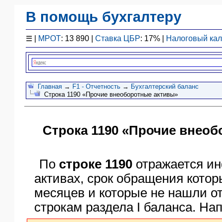
В помощь бухгалтеру
Законодательство
☰
|
МРОТ
: 13 890 |
Ставка ЦБР
: 17% |
Налоговый ка
F1 - Отчетность
План счетов
Справочник
Упрощенка
Главная
→
F1 - Отчетность
→
Бухгалтерский баланс
Строка 1190 «Прочие внеоборотные активы»
Договоры
Проводки
БУ
Строка 1190 «Прочие внео
&
НУ
Обзоры
По
строке 1190
отражается ин
Бланки
активах, срок обращения кото
Авто
месяцев и которые не нашли о
ПБУ
строкам раздела I баланса. На
ККТ
ЭДО