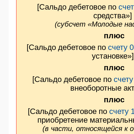
[Сальдо дебетовое по
счет
ЯО
средства»]
(субсчет «Молодые на
плюс
[Сальдо дебетовое по
счету 0
установке»]
плюс
[Сальдо дебетовое по
счету
внеоборотные ак
плюс
[Сальдо дебетовое по
счету 
приобретение материальн
(в части, относящейся к 