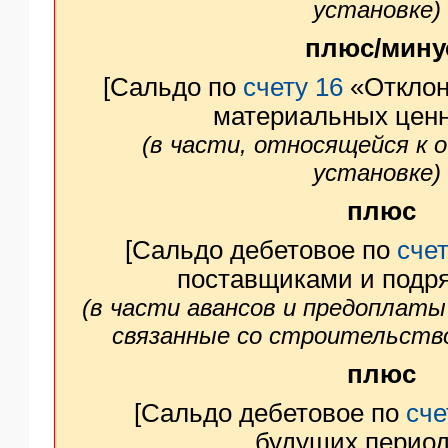
установке)
плюс/мину
[Сальдо по
счету 16
«Отклон
материальных ценн
(в части, относящейся к 
установке)
плюс
[Сальдо дебетовое по
счет
поставщиками и подр
(в части авансов и предоплаты
связанные со строительств
плюс
[Сальдо дебетовое по
сче
будущих период