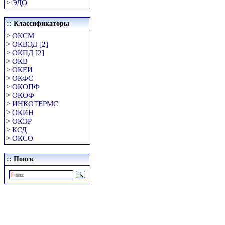
>
ЭДО
:: Классификаторы
>
ОКСМ
>
ОКВЭД [2]
>
ОКПД [2]
>
ОКВ
>
ОКЕИ
>
ОКФС
>
ОКОПФ
>
ОКОФ
>
ИНКОТЕРМС
>
ОКИН
>
ОКЭР
>
КСД
>
ОКСО
:: Поиск