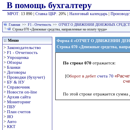
В помощь бухгалтеру
МРОТ
: 13 890 |
Ставка ЦБР
: 20% |
Налоговый календарь
|
Производс
Главная
>>
F1 - Отчетность
>>
ОТЧЕТ О ДВИЖЕНИИ ДЕНЕЖНЫХ СРЕДСТ
Строка 070 «Денежные средства, направленные на оплату труда»
:: Меню
Форма 4
«ОТЧЕТ О ДВИЖЕНИИ ДЕ
Строка 070 «Денежные средства, напра
>
Законодательство
>
F1 - Отчетность
>
Упрощенка
>
Обзоры
По строке 070
отражается:
>
Бланки
>
Договоры
«Расчет
[О
борот в дебет
счета 70
>
Проводки (бухучет)
сче
>
БУ & НУ
>
Справочник
>
Новости on-line
По этой строке отражается сумма 
>
Архив сайта
>
Мониторинг
>
ПБУ
>
План счетов
>
ЯО
>
Авто
>
ККТ