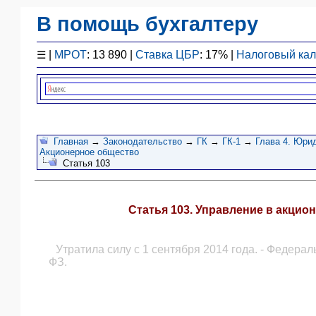
В помощь бухгалтеру
Законодательство
☰
|
МРОТ
: 13 890 |
Ставка ЦБР
: 17% |
Налоговый ка
F1 - Отчетность
План счетов
Справочник
Упрощенка
Договоры
Главная
→
Законодательство
→
ГК
→
ГК-1
→
Глава 4. Юри
Акционерное общество
Проводки
Статья 103
БУ
&
НУ
Статья 103. Управление в акци
Обзоры
Бланки
Утратила силу с 1 сентября 2014 года. - Федерал
Авто
ФЗ.
ПБУ
ККТ
ЭДО