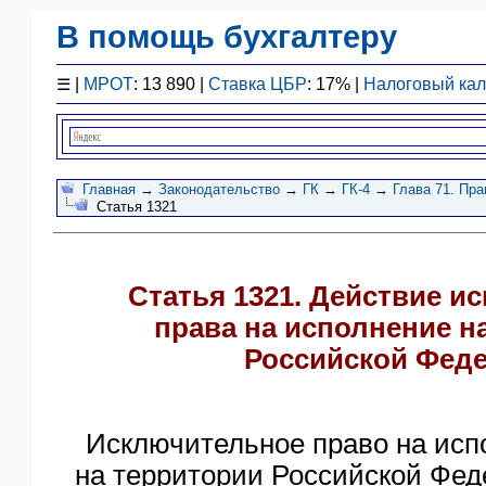
В помощь бухгалтеру
Законодательство
☰
|
МРОТ
: 13 890 |
Ставка ЦБР
: 17% |
Налоговый ка
F1 - Отчетность
План счетов
Справочник
Упрощенка
Главная
→
Законодательство
→
ГК
→
ГК-4
→
Глава 71. Пр
Статья 1321
Договоры
Проводки
БУ
Статья 1321. Действие и
&
НУ
права на исполнение н
Обзоры
Российской Фед
Бланки
Авто
ПБУ
Исключительное право на исп
ККТ
на территории Российской Фед
ЭДО