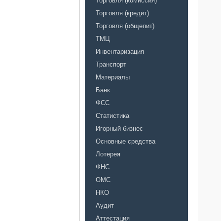
Торговля (комиссия)
Торговля (кредит)
Торговля (общепит)
ТМЦ
Инвентаризация
Транспорт
Материалы
Банк
ФСС
Статистика
Игорный бизнес
Основные средства
Лотерея
ФНС
ОМС
НКО
Аудит
Аттестация