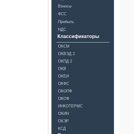
Взносы
ФСС
Прибыль
НДС
Классификаторы
ОКСМ
ОКВЭД 2
ОКПД 2
ОКВ
ОКЕИ
ОКФС
ОКОПФ
ОКОФ
ИНКОТЕРМС
ОКИН
ОКЭР
КСД