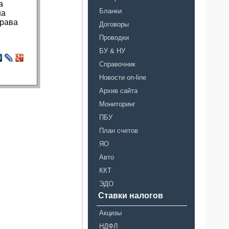
а
Бланки
на
права
Договоры
Проводки
БУ & НУ
Справочник
Новости on-line
Архив сайта
Мониторинг
ПБУ
План счетов
ЯО
Авто
ККТ
ЭДО
Ставки налогов
Акцизы
НДФЛ