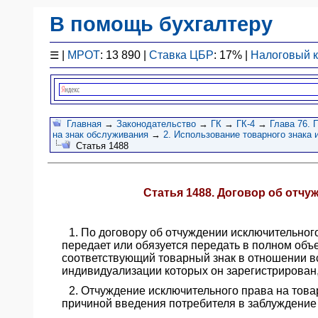
В помощь бухгалтеру
Законодательство
☰
|
МРОТ
: 13 890 |
Ставка ЦБР
: 17% |
Налоговый 
F1 - Отчетность
План счетов
Справочник
Упрощенка
Главная
→
Законодательство
→
ГК
→
ГК-4
→
Глава 76. 
на знак обслуживания
→
2. Использование товарного знака
Договоры
Статья 1488
Проводки
БУ
&
Статья 1488. Договор об отчу
НУ
Обзоры
1. По договору об отчуждении исключительног
Бланки
передает или обязуется передать в полном об
соответствующий товарный знак в отношении вс
Авто
индивидуализации которых он зарегистрирован,
ПБУ
2. Отчуждение исключительного права на товар
ККТ
причиной введения потребителя в заблуждение 
ЭДО