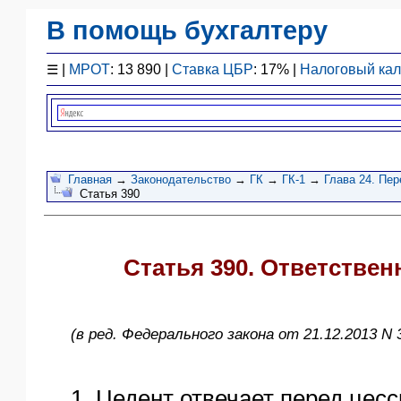
В помощь бухгалтеру
Законодательство
☰
|
МРОТ
: 13 890 |
Ставка ЦБР
: 17% |
Налоговый ка
F1 - Отчетность
План счетов
Справочник
Упрощенка
Договоры
Главная
→
Законодательство
→
ГК
→
ГК-1
→
Глава 24. Пер
Статья 390
Проводки
БУ
&
НУ
Статья 390. Ответствен
Обзоры
Бланки
Авто
(в ред. Федерального закона от 21.12.2013 N 
ПБУ
ККТ
1. Цедент отвечает перед цес
ЭДО