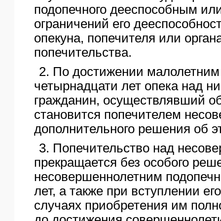
подопечного дееспособным ил
ЯО
ограничений его дееспособнос
опекуна, попечителя или органа
попечительства.
2. По достижении малолетни
четырнадцати лет опека над ни
гражданин, осуществлявший об
становится попечителем несов
дополнительного решения об э
3. Попечительство над несов
прекращается без особого реш
несовершеннолетним подопеч
лет, а также при вступлении его
случаях приобретения им полн
до достижения совершеннолети