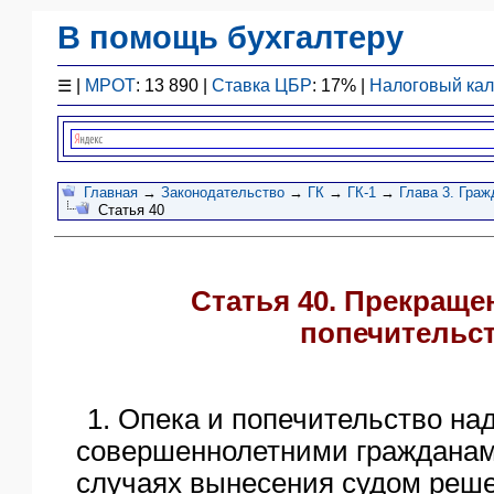
В помощь бухгалтеру
Законодательство
☰
|
МРОТ
: 13 890 |
Ставка ЦБР
: 17% |
Налоговый ка
F1 - Отчетность
План счетов
Справочник
Упрощенка
Главная
→
Законодательство
→
ГК
→
ГК-1
→
Глава 3. Граж
Статья 40
Договоры
Проводки
БУ
Статья 40. Прекраще
&
НУ
попечительс
Обзоры
Бланки
Авто
1. Опека и попечительство на
ПБУ
совершеннолетними гражданам
ККТ
случаях вынесения судом реше
ЭДО