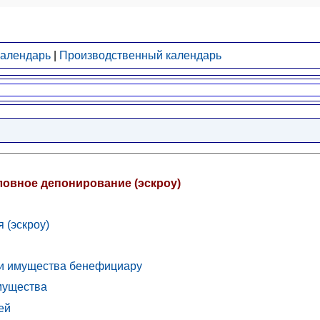
календарь
|
Производственный календарь
словное депонирование (эскроу)
 (эскроу)
чи имущества бенефициару
мущества
ей