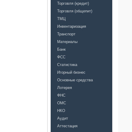
Торговля (кредит)
Торговля (общепит)
ТМЦ
Инвентаризация
Транспорт
Материалы
Банк
ФСС
Статистика
Игорный бизнес
Основные средства
Лотерея
ФНС
ОМС
НКО
Аудит
Аттестация