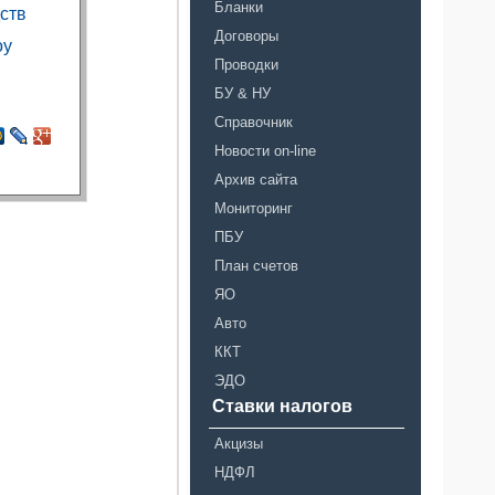
Бланки
ств
Договоры
оу
Проводки
БУ & НУ
Справочник
Новости on-line
Архив сайта
Мониторинг
ПБУ
План счетов
ЯО
Авто
ККТ
ЭДО
Ставки налогов
Акцизы
НДФЛ