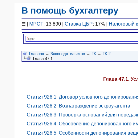
В помощь бухгалтеру
Законодательство
☰
|
МРОТ
: 13 890 |
Ставка ЦБР
: 17% |
Налоговый 
F1 - Отчетность
План счетов
Справочник
Упрощенка
Главная
→
Законодательство
→
ГК
→
ГК-2
Глава 47.1
Договоры
Проводки
БУ
Глава 47.1. У
&
НУ
Обзоры
Статья 926.1. Договор условного депонирования
Бланки
Статья 926.2. Вознаграждение эскроу-агента
Авто
Статья 926.3. Проверка оснований для переда
ПБУ
Статья 926.4. Обособление депонированного и
ККТ
Статья 926.5. Особенности депонирования вещ
ЭДО