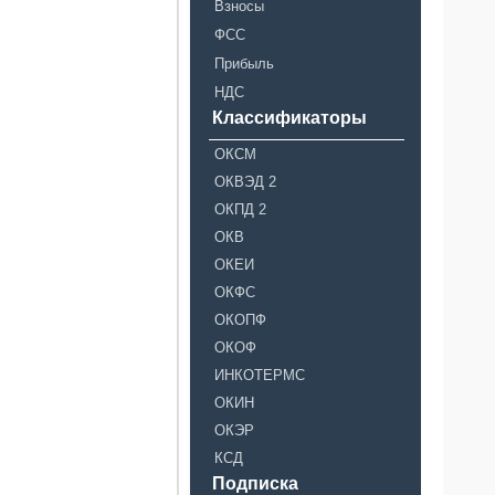
Взносы
ФСС
Прибыль
НДС
Классификаторы
ОКСМ
ОКВЭД 2
ОКПД 2
ОКВ
ОКЕИ
ОКФС
ОКОПФ
ОКОФ
ИНКОТЕРМС
ОКИН
ОКЭР
КСД
Подписка