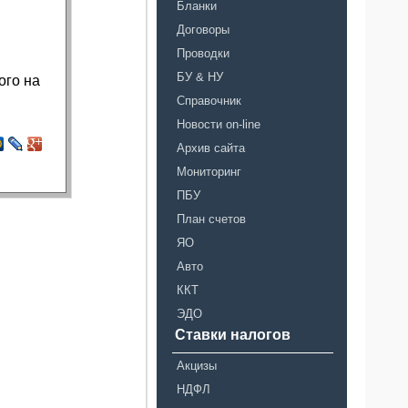
Бланки
Договоры
Проводки
БУ & НУ
ого на
Справочник
Новости on-line
Архив сайта
Мониторинг
ПБУ
План счетов
ЯО
Авто
ККТ
ЭДО
Ставки налогов
Акцизы
НДФЛ