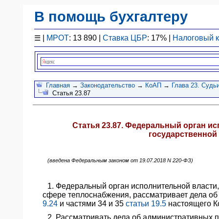
В помощь бухгалтеру
Законодательство
☰
|
МРОТ
: 13 890 |
Ставка ЦБР
: 17% |
Налоговый 
F1 - Отчетность
План счетов
Справочник
Упрощенка
Главная
→
Законодательство
→
КоАП
→
Глава 23. Судь
Статья 23.87
Договоры
Проводки
БУ
Статья 23.87. Федеральный орган и
&
государственной
НУ
Обзоры
(введена Федеральным законом от 19.07.2018 N 220-ФЗ)
Бланки
Авто
1. Федеральный орган исполнительной власти
ПБУ
сфере теплоснабжения, рассматривает дела о
ККТ
9.24
и частями 34 и 35
статьи 19.5
настоящего К
ЭДО
2. Рассматривать дела об административных п