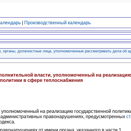
календарь
|
Производственный календарь
и, органы, должностные лица, уполномоченные рассматривать дела об 
сполнительной власти, уполномоченный на реализаци
 политики в сфере теплоснабжения
, уполномоченный на реализацию государственной политик
б административных правонарушениях, предусмотренных
с
одекса.
равонарушениях от имени органа, указанного в части 1