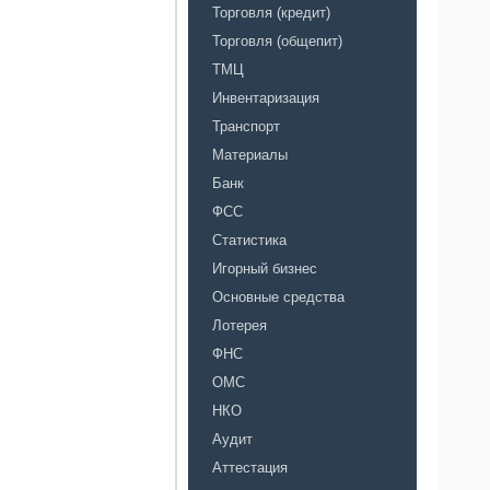
Торговля (кредит)
Торговля (общепит)
ТМЦ
Инвентаризация
Транспорт
Материалы
Банк
ФСС
Статистика
Игорный бизнес
Основные средства
Лотерея
ФНС
ОМС
НКО
Аудит
Аттестация