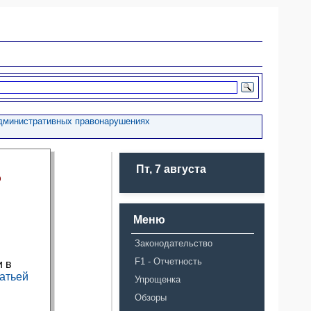
административных правонарушениях
Пт, 7 августа
ю
Меню
Законодательство
F1 - Отчетность
и в
татьей
Упрощенка
Обзоры