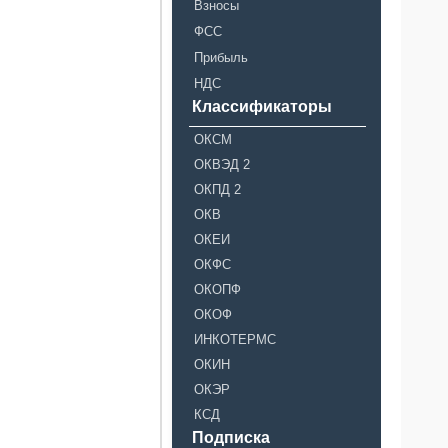
Взносы
ФСС
Прибыль
НДС
Классификаторы
ОКСМ
ОКВЭД 2
ОКПД 2
ОКВ
ОКЕИ
ОКФС
ОКОПФ
ОКОФ
ИНКОТЕРМС
ОКИН
ОКЭР
КСД
Подписка