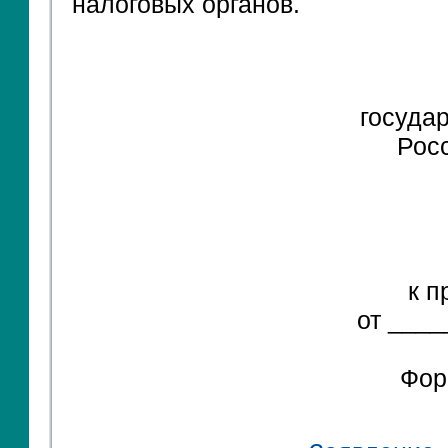
налоговых органов.
госуда
Рос
к п
от ____
Фор