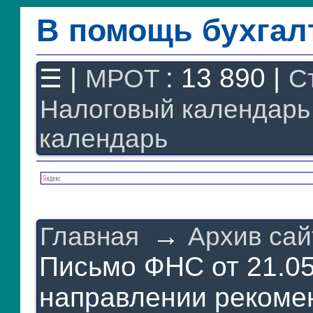
В помощь бухгал
Законодательство
F1 - Отчетность
|
: 13 890 |
☰
МРОТ
С
План счетов
Налоговый календарь
Справочник
Упрощенка
календарь
Договоры
Проводки
БУ
&
НУ
Обзоры
→
Главная
Архив сай
Бланки
Авто
Письмо ФНС от 21.05
ПБУ
направлении реком
ККТ
ЭДО