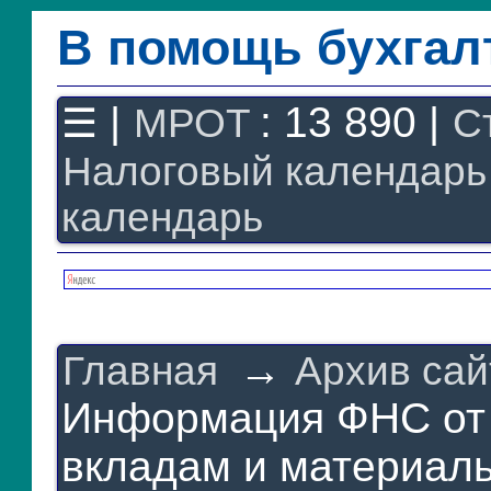
В помощь бухгал
Законодательство
F1 - Отчетность
|
: 13 890 |
☰
МРОТ
С
План счетов
Налоговый календарь
Справочник
Упрощенка
календарь
Договоры
Проводки
БУ
&
НУ
Обзоры
→
Главная
Архив сай
Бланки
Авто
Информация ФНС от 
ПБУ
вкладам и материаль
ККТ
ЭДО