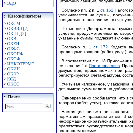
штрафных санкций, полученных испо
>
ЭДО
Согласно пп. 2 п. 1
ст. 162
Налоговог
увеличивается на суммы, полученн
:: Классификаторы
специального назначения, в счет уве
>
ОКСМ
По мнению Департамента, суммы 
>
ОКВЭД [2]
условий, предусмотренных договором
>
ОКПД [2]
указанные суммы подлежат включению
>
ОКВ
>
ОКЕИ
Согласно п. 1
ст. 172
Кодекса вы
>
ОКФС
продавцами товаров (работ, услуг), 
>
ОКОПФ
>
ОКОФ
В соответствии с п. 18 Приложения
>
ИНКОТЕРМС
ее ведения" к
Постановлению
Прави
>
ОКИН
документов, применяемых при рас
>
ОКЭР
регистрируются счета-фактуры, сост
>
КСД
>
ОКСО
Учитывая изложенное, у заказчика
для вычета сумм налога на добавлен
:: Поиск
Одновременно сообщается, что в с
товаров (работ, услуг), то такие де
Настоящее письмо не содержит 
нормативным правовым актом. В со
информационно-разъяснительный ха
препятствует руководствоваться но
настоящем письме.