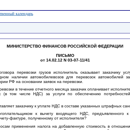
твенный календарь
МИНИСТЕРСТВО ФИНАНСОВ РОССИЙСКОЙ ФЕДЕРАЦИИ
ПИСЬМО
от 14.02.12 N 03-07-11/41
говора перевозки грузов исполнитель оказывает заказчику ус
одном наличии автомобилевозов для перевозок автомобилей за
рии РФ на основании заявок на перевозки.
еревозки в течение отчетного месяца заказчик оплачивает исполн
к (в том числе НДС) за услуги по обеспечению потребностей
авляет заказчику к уплате НДС в составе указанных штрафных сан
гоплательщиком к вычету входящего НДС, предъявленного к
чету-фактуре, полученному от исполнителя?
росам применения налога на добавленную стоимость в отношен