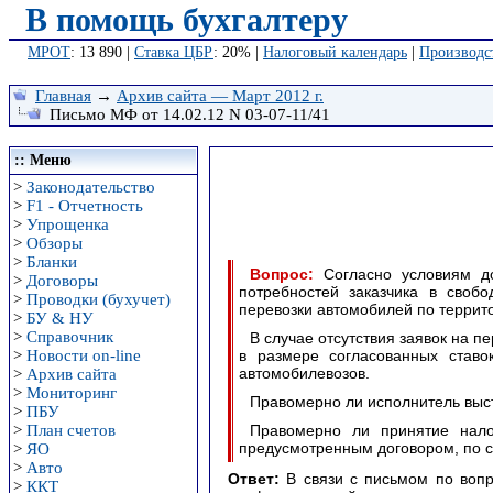
В помощь бухгалтеру
МРОТ
: 13 890 |
Ставка ЦБР
: 20% |
Налоговый календарь
|
Производс
Главная
→
Архив сайта — Март 2012 г.
Письмо МФ от 14.02.12 N 03-07-11/41
:: Меню
>
Законодательство
>
F1 - Отчетность
>
Упрощенка
>
Обзоры
>
Бланки
Вопрос:
Согласно условиям до
>
Договоры
потребностей заказчика в своб
>
Проводки (бухучет)
перевозки автомобилей по террито
>
БУ & НУ
>
Справочник
В случае отсутствия заявок на п
>
Новости on-line
в размере согласованных ставо
автомобилевозов.
>
Архив сайта
>
Мониторинг
Правомерно ли исполнитель выст
>
ПБУ
>
План счетов
Правомерно ли принятие нало
предусмотренным договором, по с
>
ЯО
>
Авто
Ответ:
В связи с письмом по воп
>
ККТ