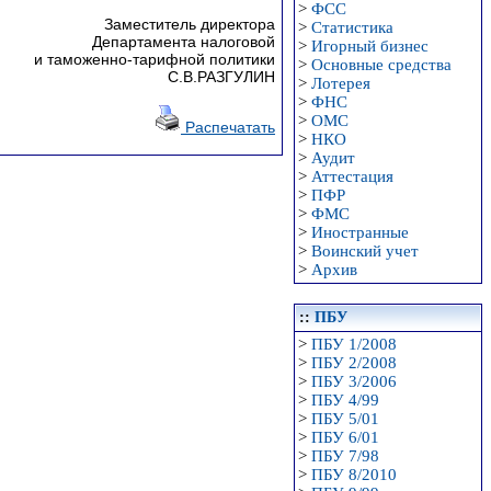
>
ФСС
Заместитель директора
>
Статистика
Департамента налоговой
>
Игорный бизнес
и таможенно-тарифной политики
>
Основные средства
С.В.РАЗГУЛИН
>
Лотерея
>
ФНС
>
ОМС
Распечатать
>
НКО
>
Аудит
>
Аттестация
>
ПФР
>
ФМС
>
Иностранные
>
Воинский учет
>
Архив
::
ПБУ
>
ПБУ 1/2008
>
ПБУ 2/2008
>
ПБУ 3/2006
>
ПБУ 4/99
>
ПБУ 5/01
>
ПБУ 6/01
>
ПБУ 7/98
>
ПБУ 8/2010