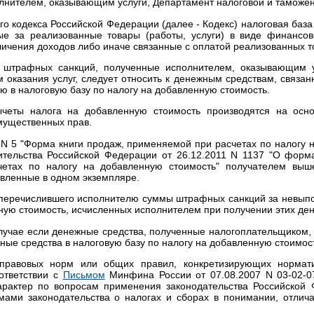
лнителем, оказывающим услуги, Департамент налоговой и таможе
о кодекса Российской Федерации (далее - Кодекс) налоговая база
ые за реализованные товары (работы, услуги) в виде финанс
личения доходов либо иначе связанные с оплатой реализованных тов
штрафных санкций, полученные исполнителем, оказывающим ус
 оказания услуг, следует относить к денежным средствам, связан
 в налоговую базу по налогу на добавленную стоимость.
четы налога на добавленную стоимость производятся на осно
имущественных прав.
 N 5 "Форма книги продаж, применяемой при расчетах по налогу 
тельства Российской Федерации от 26.12.2011 N 1137 "О форма
четах по налогу на добавленную стоимость" получателем выше
авленные в одном экземпляре.
, перечислившего исполнителю суммы штрафных санкций за невыпо
ную стоимость, исчисленных исполнителем при получении этих ден
лучае если денежные средства, полученные налогоплательщиком, 
нежные средства в налоговую базу по налогу на добавленную стоимос
правовых норм или общих правил, конкретизирующих нормати
ответствии с
Письмом
Минфина России от 07.08.2007 N 03-02-0
рактер по вопросам применения законодательства Российской 
рмами законодательства о налогах и сборах в понимании, отлич