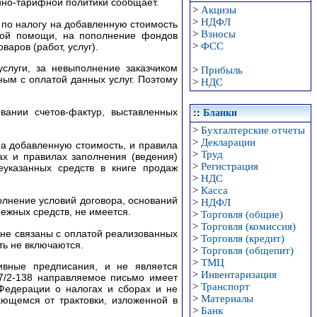
нно-тарифной политики сообщает.
>
Акцизы
>
НДФЛ
 по налогу на добавленную стоимость
>
Взносы
овой помощи, на пополнение фондов
>
ФСС
аров (работ, услуг).
луги, за невыполнение заказчиком
>
Прибыль
ным с оплатой данных услуг. Поэтому
>
НДС
вании счетов-фактур, выставленных
::
Бланки
>
Бухгалтерские отчеты
>
Декларации
на добавленную стоимость, и правила
>
Труд
х и правилах заполнения (ведения)
>
Регистрация
указанных средств в книге продаж
>
НДС
>
Касса
лнение условий договора, оснований
>
НДФЛ
ежных средств, не имеется.
>
Торговля (общие)
>
Торговля (комиссия)
не связаны с оплатой реализованных
>
Торговля (кредит)
ть не включаются.
>
Торговля (общепит)
>
ТМЦ
вные предписания, и не является
>
Инвентаризация
7/2-138 направляемое письмо имеет
>
Транспорт
Федерации о налогах и сборах и не
>
Материалы
ающемся от трактовки, изложенной в
>
Банк