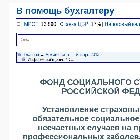
В помощь бухгалтеру
Законодательство
☰
|
МРОТ
: 13 890 |
Ставка ЦБР
: 17% |
Налоговый ка
F1 - Отчетность
План счетов
Справочник
Упрощенка
Главная
→
Архив сайта — Январь 2013 г.
Информсообщение ФСС
Договоры
Проводки
БУ
ФОНД СОЦИАЛЬНОГО С
&
НУ
РОССИЙСКОЙ ФЕ
Обзоры
Бланки
Установление страховы
Авто
обязательное социальное
ПБУ
несчастных случаев на п
ККТ
профессиональных заболева
ЭДО