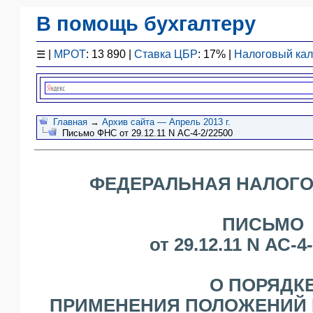
В помощь бухгалтеру
Законодательство
☰
|
МРОТ
: 13 890 |
Ставка ЦБР
: 17% |
Налоговый ка
F1 - Отчетность
План счетов
Справочник
Упрощенка
Главная
→
Архив сайта — Апрель 2013 г.
Письмо ФНС от 29.12.11 N АС-4-2/22500
Договоры
Проводки
БУ
ФЕДЕРАЛЬНАЯ НАЛОГО
&
НУ
Обзоры
ПИСЬМО
Бланки
от 29.12.11 N АС-4
Авто
ПБУ
О ПОРЯДК
ККТ
ПРИМЕНЕНИЯ ПОЛОЖЕНИЙ П
ЭДО