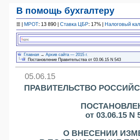
В помощь бухгалтеру
Законодательство
☰
|
МРОТ
: 13 890 |
Ставка ЦБР
: 17% |
Налоговый ка
F1 - Отчетность
План счетов
Справочник
Упрощенка
Главная
→
Архив сайта — 2015 г.
Постановление Правительства от 03.06.15 N 543
Договоры
Проводки
05.06.15
БУ
&
ПРАВИТЕЛЬСТВО РОССИЙС
НУ
Обзоры
ПОСТАНОВЛЕ
Бланки
от 03.06.15 N 
Авто
ПБУ
ККТ
О ВНЕСЕНИИ ИЗМ
ЭДО