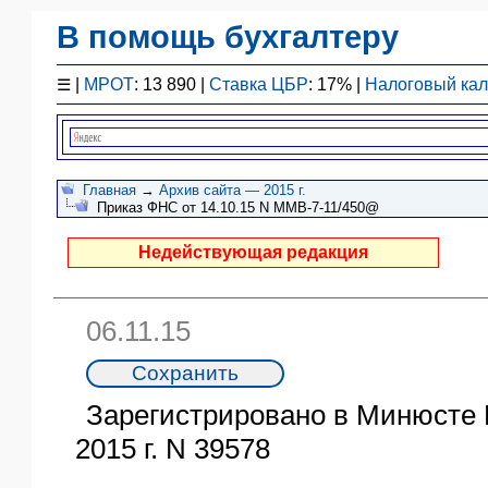
В помощь бухгалтеру
Законодательство
☰
|
МРОТ
: 13 890 |
Ставка ЦБР
: 17% |
Налоговый ка
F1 - Отчетность
План счетов
Справочник
Упрощенка
Главная
→
Архив сайта — 2015 г.
Приказ ФНС от 14.10.15 N ММВ-7-11/450@
Договоры
Проводки
Недействующая редакция
БУ
&
НУ
06.11.15
Обзоры
Бланки
Авто
Зарегистрировано в Минюсте 
ПБУ
2015 г. N 39578
ККТ
ЭДО