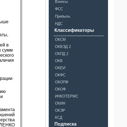
Взносы
ФСС
Прибыль
выше
НДС
Классификаторы
аты,
ОКСМ
ей в
ОКВЭД 2
к сумм
ОКПД 2
ческого
аличия
ОКВ
ОКЕИ
ОКФС
ерации
ОКОПФ
ОКОФ
цию
 и
ИНКОТЕРМС
ОКИН
тамента
ОКЭР
ношений
КСД
нерства
Подписка
АЛЕНКО