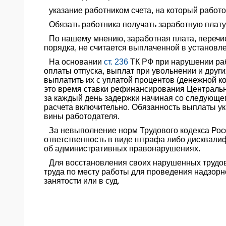
указание работником счета, на который работо
Обязать работника получать заработную плату
По нашему мнению, заработная плата, перечи
порядка, не считается выплаченной в установл
На основании
ст. 236
ТК РФ при нарушении раб
оплаты отпуска, выплат при увольнении и друг
выплатить их с уплатой процентов (денежной к
это время ставки рефинансирования Центральн
за каждый день задержки начиная со следующег
расчета включительно. Обязанность выплаты у
вины работодателя.
За невыполнение норм Трудового кодекса Ро
ответственность в виде штрафа либо дисквали
об административных правонарушениях.
Для восстановления своих нарушенных трудо
труда по месту работы для проведения надзорн
занятости или в суд.