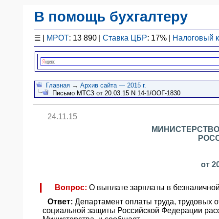
В помощь бухгалтеру
Законодательство
☰
|
МРОТ
: 13 890 |
Ставка ЦБР
: 17% |
Налоговый 
F1 - Отчетность
План счетов
Справочник
Упрощенка
Главная
→
Архив сайта — 2015 г.
Письмо МТСЗ от 20.03.15 N 14-1/ООГ-1830
Договоры
Проводки
24.11.15
БУ
МИНИСТЕРСТВО
&
РОС
НУ
Обзоры
от 2
Бланки
Авто
Вопрос:
О выплате зарплаты в безналично
ПБУ
Ответ:
Департамент оплаты труда, трудовых о
ККТ
социальной защиты Российской Федерации рас
ЭДО