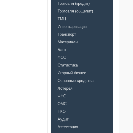
Торговля (кредит)
Торговля (общепит)
ТМЦ
Инвентаризация
Транспорт
Материалы
Банк
ФСС
Статистика
Игорный бизнес
Основные средства
Лотерея
ФНС
ОМС
НКО
Аудит
Аттестация