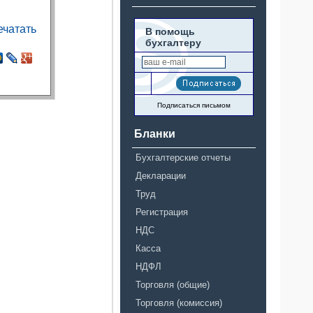
чатать
В помощь
бухгалтеру
Подписаться письмом
Бланки
Бухгалтерские отчеты
Декларации
Труд
Регистрация
НДС
Касса
НДФЛ
Торговля (общие)
Торговля (комиссия)