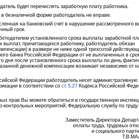
датель будет перечислять заработную плату работника.
 в безналичной форме работодатель не вправе.
сленная на банковский счет в нарушение рассмотренного 
енный срок.
отодателем установленного срока выплаты заработной пл
их выплат, причитающихся работнику, работодатель обязан
омпенсации) в размере не ниже одной трехсотой действующ
ого банка Российской Федерации от не выплаченных в сро
о дня после установленного срока выплаты по день факти
казанной денежной компенсации возникает независимо от н
ссийской Федерации работодатель несет административную
фикации в соответствии со
ст. 5.27
Кодекса Российской Фед
вых прав Вы можете обратиться в государственную инспек
о-контрольных мероприятий, Федеральную службу по труду
Заместитель Директора Депар
оплаты труда, трудовых от
и социального парт
Т.В.М