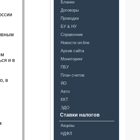
Бланки
Договоры
оссии
Проводки
БУ & НУ
тивным
Справочник
Новости on-line
Архив сайта
ым
Мониторинг
ся и в
ПБУ
План счетов
о, в
ЯО
Авто
ККТ
ЭДО
Ставки налогов
м
Акцизы
НДФЛ