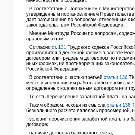
Министерства, и сообщает.
ЯО
В соответствии с Положением о Министерстве
утвержденным постановлением Правительства Р
дает разъяснения по вопросам, отнесенным к к
законодательством Российской Федерации.
Мнение Минтруда России по вопросам, содер
правовым актам.
Согласно
ст. 131
Трудового кодекса Российско
производится в денежной форме в валюте Росси
договором или трудовым договором по письмен
иных формах, не противоречащих законодател
Российской Федерации.
В соответствии с частью третьей
статьи 136
ТК 
месте выполнения им работы либо перечисляетс
определенных коллективным договором или тр
То есть перечисление заработной платы на ба
Таким образом, исходя из смысла
статьи 136
Т
безналичного расчета являлась правомерной, 
условия перечисления заработной платы на б
договоре;
наличие договора банковского счета;