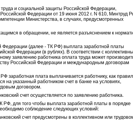
 труда и социальной защиты Российской Федерации,
оссийской Федерации от 19 июня 2012 г. N 610, Минтруд Р
омпетенции Министерства, в случаях, предусмотренных
жащимся в обращении, не является разъяснением к норма
й Федерации (далее - ТК РФ) выплата заработной платы
йской Федерации (в рублях). В соответствии с коллективн
ному заявлению работника оплата труда может производить
ьству Российской Федерации и международным договорам
РФ заработная плата выплачивается работнику, как правил
я на указанный работником счет в банке на условиях,
удовым договором.
нковский счет осуществляется по заявлению работника.
К РФ, для того чтобы выплата заработной платы в порядке
необходимо соблюдение следующих условий:
анковский счет предусмотрены в коллективном или трудово