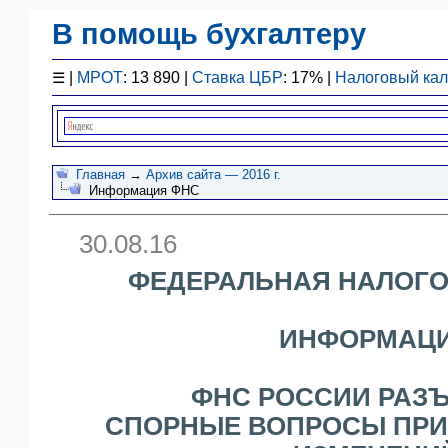
В помощь бухгалтеру
Законодательство
☰
|
МРОТ
: 13 890 |
Ставка ЦБР
: 17% |
Налоговый ка
F1 - Отчетность
План счетов
Справочник
Упрощенка
Главная
→
Архив сайта — 2016 г.
Информация ФНС
Договоры
Проводки
30.08.16
БУ
&
ФЕДЕРАЛЬНАЯ НАЛОГО
НУ
Обзоры
ИНФОРМАЦ
Бланки
Авто
ПБУ
ФНС РОССИИ РАЗ
ККТ
СПОРНЫЕ ВОПРОСЫ ПРИ
ЭДО