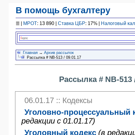
В помощь бухгалтеру
Законодательство
☰
|
МРОТ
: 13 890 |
Ставка ЦБР
: 17% |
Налоговый ка
F1 - Отчетность
План счетов
Справочник
Упрощенка
Главная
→
Архив рассылок
Рассылка # NB-513 / 09.01.17
Договоры
Проводки
БУ
Рассылка # NB-513 /
&
НУ
Обзоры
06.01.17 :: Кодексы
Бланки
Авто
Уголовно-процессуальный 
ПБУ
редакции с 01.01.17)
ККТ
Уголовный кодекс
(в редакци
ЭДО