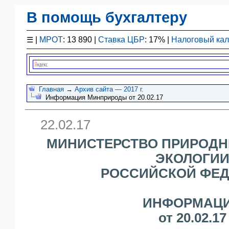
В помощь бухгалтеру
Законодательство
☰
|
МРОТ
: 13 890 |
Ставка ЦБР
: 17% |
Налоговый ка
F1 - Отчетность
План счетов
Справочник
Упрощенка
Главная
→
Архив сайта — 2017 г.
Информация Минприроды от 20.02.17
Договоры
Проводки
22.02.17
БУ
&
МИНИСТЕРСТВО ПРИРОДН
НУ
ЭКОЛОГИ
Обзоры
РОССИЙСКОЙ ФЕ
Бланки
Авто
ПБУ
ИНФОРМАЦ
ККТ
от 20.02.17
ЭДО