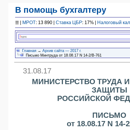
В помощь бухгалтеру
Законодательство
☰
|
МРОТ
: 13 890 |
Ставка ЦБР
: 17% |
Налоговый ка
F1 - Отчетность
План счетов
Справочник
Упрощенка
Главная
→
Архив сайта — 2017 г.
Письмо Минтруда от 18.08.17 N 14-2/В-761
Договоры
Проводки
31.08.17
БУ
&
МИНИСТЕРСТВО ТРУДА 
НУ
ЗАЩИТЫ
Обзоры
РОССИЙСКОЙ ФЕ
Бланки
Авто
ПБУ
ПИСЬМО
ККТ
от 18.08.17 N 14-
ЭДО