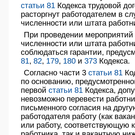
статьи 81
Кодекса трудовой до
расторгнут работодателем в с
численности или штата работн
При проведении мероприятий
численности или штата работн
соблюдаться гарантии, предус
81
,
82
,
179
,
180
и
373
Кодекса.
Согласно части 3
статьи 81
Ко
по основанию, предусмотренно
первой
статьи 81
Кодекса, допу
невозможно перевести работник
письменного согласия на друг
работодателя работу (как вака
или работу, соответствующую
работника, так и вакантную н