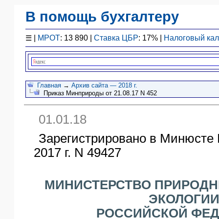
В помощь бухгалтеру
Законодательство
☰
|
МРОТ
: 13 890 |
Ставка ЦБР
: 17% |
Налоговый ка
F1 - Отчетность
План счетов
Справочник
Упрощенка
Главная
→
Архив сайта — 2018 г.
Приказ Минприроды от 21.08.17 N 452
Договоры
Проводки
01.01.18
БУ
&
Зарегистрировано в Минюсте 
НУ
2017 г. N 49427
Обзоры
Бланки
Авто
МИНИСТЕРСТВО ПРИРОДН
ПБУ
ЭКОЛОГИ
ККТ
РОССИЙСКОЙ ФЕ
ЭДО