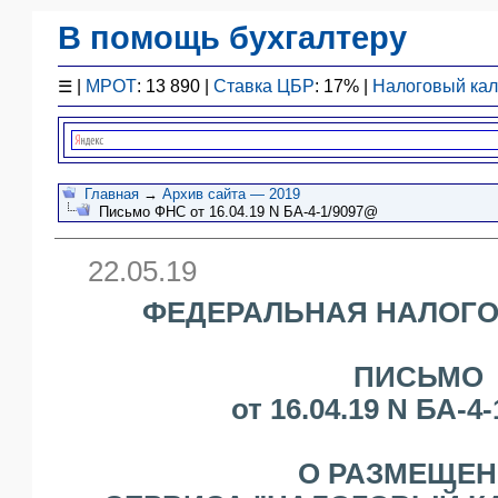
В помощь бухгалтеру
Законодательство
☰
|
МРОТ
: 13 890 |
Ставка ЦБР
: 17% |
Налоговый ка
F1 - Отчетность
План счетов
Справочник
Упрощенка
Главная
→
Архив сайта — 2019
Письмо ФНС от 16.04.19 N БА-4-1/9097@
Договоры
Проводки
22.05.19
БУ
&
ФЕДЕРАЛЬНАЯ НАЛОГО
НУ
Обзоры
ПИСЬМО
Бланки
от 16.04.19 N БА-4
Авто
ПБУ
ККТ
О РАЗМЕЩЕ
ЭДО