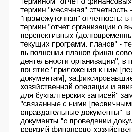
термином "отчет о финансовых 
термин "месячная" отчетность 
"промежуточная" отчетность; в
термин "отчет организации о 
перспективных (долговременны
текущих программ, планов" - т
выполнении планов финансово
деятельности организации"; в 
понятие "приложения к ним [п
документам], зафиксировавши
хозяйственной операции и яв
для бухгалтерских записей" з
"связанные с ними [первичным
оправдательные документы"; в
документы "о проведении док
ревизий финансово-хозяйствен