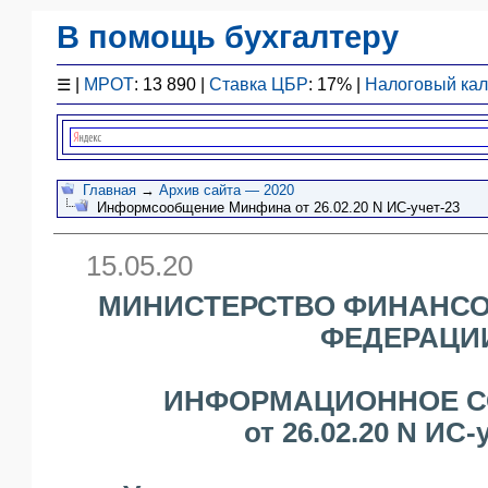
В помощь бухгалтеру
Законодательство
☰
|
МРОТ
: 13 890 |
Ставка ЦБР
: 17% |
Налоговый ка
F1 - Отчетность
План счетов
Справочник
Упрощенка
Главная
→
Архив сайта — 2020
Информсообщение Минфина от 26.02.20 N ИС-учет-23
Договоры
Проводки
15.05.20
БУ
&
МИНИСТЕРСТВО ФИНАНС
НУ
ФЕДЕРАЦИ
Обзоры
Бланки
ИНФОРМАЦИОННОЕ 
Авто
ПБУ
от 26.02.20 N ИС-
ККТ
ЭДО