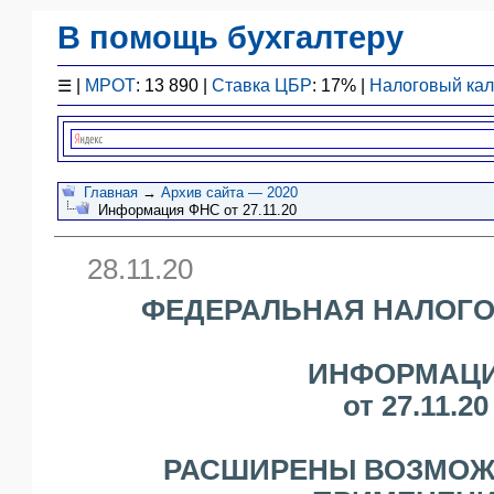
В помощь бухгалтеру
Законодательство
☰
|
МРОТ
: 13 890 |
Ставка ЦБР
: 17% |
Налоговый ка
F1 - Отчетность
План счетов
Справочник
Упрощенка
Главная
→
Архив сайта — 2020
Информация ФНС от 27.11.20
Договоры
Проводки
28.11.20
БУ
&
ФЕДЕРАЛЬНАЯ НАЛОГО
НУ
Обзоры
ИНФОРМАЦ
Бланки
от 27.11.20
Авто
ПБУ
ККТ
РАСШИРЕНЫ ВОЗМОЖ
ЭДО