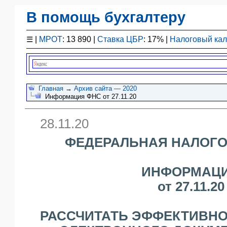
В помощь бухгалтеру
Законодательство
☰
|
МРОТ
: 13 890 |
Ставка ЦБР
: 17% |
Налоговый ка
F1 - Отчетность
План счетов
Справочник
Упрощенка
Главная
→
Архив сайта — 2020
Информация ФНС от 27.11.20
Договоры
Проводки
28.11.20
БУ
&
ФЕДЕРАЛЬНАЯ НАЛОГО
НУ
Обзоры
ИНФОРМАЦ
Бланки
от 27.11.20
Авто
ПБУ
ККТ
РАССЧИТАТЬ ЭФФЕКТИВНО
ЭДО