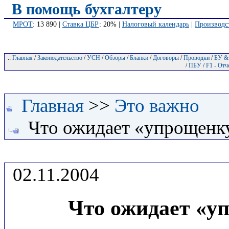
В помощь бухгалтеру
МРОТ
: 13 890 |
Ставка ЦБР
: 20% |
Налоговый календарь
|
Производс
.:
Главная
/
Законодательство
/
УСН
/
Обзоры
/
Бланки
/
Договоры
/
Проводки
/
БУ &
/
ПБУ
/
F1 - Отч
Главная
>>
Это важно
Что ожидает «упрощенку
02.11.2004
Что ожидает «уп