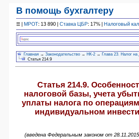
В помощь бухгалтеру
Законодательство
☰
|
МРОТ
: 13 890 |
Ставка ЦБР
: 17% |
Налоговый ка
F1 - Отчетность
План счетов
Справочник
Упрощенка
Главная
→
Законодательство
→
НК-2
→
Глава 23. Налог н
Статья 214.9
Договоры
Проводки
БУ
Статья 214.9. Особеннос
&
НУ
налоговой базы, учета убыт
Обзоры
уплаты налога по операция
Бланки
индивидуальном инвести
Авто
ПБУ
ККТ
(введена Федеральным законом от 28.11.2015
ЭДО