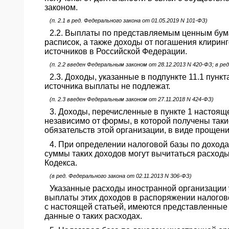
законом.
(п. 2.1 в ред. Федерального закона от 01.05.2019 N 101-ФЗ)
2.2. Выплаты по представляемым ценным бума
расписок, а также доходы от погашения клирин
источников в Российской Федерации.
(п. 2.2 введен Федеральным законом от 28.12.2013 N 420-ФЗ; в ре
2.3. Доходы, указанные в подпункте 11.1 пунк
источника выплаты не подлежат.
(п. 2.3 введен Федеральным законом от 27.11.2018 N 424-ФЗ)
3. Доходы, перечисленные в пункте 1 настоящ
независимо от формы, в которой получены таки
обязательств этой организации, в виде прощени
4. При определении налоговой базы по доходам,
суммы таких доходов могут вычитаться расход
Кодекса.
(в ред. Федерального закона от 02.11.2013 N 306-ФЗ)
Указанные расходы иностранной организации 
выплаты этих доходов в распоряжении налогово
с настоящей статьей, имеются представленные
данные о таких расходах.