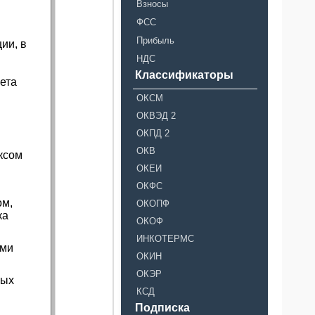
Взносы
ФСС
Прибыль
ии, в
НДС
Классификаторы
ета
ОКСМ
ОКВЭД 2
ОКПД 2
ОКВ
ксом
ОКЕИ
ОКФС
ом,
ОКОПФ
ка
ОКОФ
ИНКОТЕРМС
ыми
ОКИН
ОКЭР
ных
КСД
Подписка