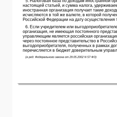
5. Налоговая база по доходам иностранной о
настоящей статьей, и сумма налога, удерживаем
иностранная организация получает такие доход
исчисляются в той же валюте, в которой получе
Российской Федерации на дату осуществления т
6. Если учредителем или выгодоприобретател
организация, не имеющая постоянного предста
управляющим является российская организаци
через постоянное представительство в Российск
выгодоприобретателя, полученных в рамках дог
перечисляется в бюджет доверительным управ
(в ред. Федерального закона от 29.05.2002 N 57-ФЗ)