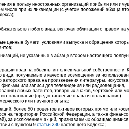
еления в пользу иностранных организаций прибыли или иму
ом числе при их ликвидации (с учетом положений абзаца вт
декса);
бязательств любого вида, включая облигации с правом на 
ые ценные бумаги, условиями выпуска и обращения котор
ентов;
низаций, не указанные в абзаце втором настоящего подпун
ерации прав на объекты интеллектуальной собственности. К
го вида, получаемые в качестве возмещения за использован
 авторского права на произведения литературы, искусства
 фильмы или записи для телевидения или радиовещания,
вания) любых патентов, товарных знаков, чертежей или м
о использование (предоставление права использования)
ерческого или научного опыта;
изаций, более 50 процентов активов которых прямо или кос
ося на территории Российской Федерации, а также финанс
олей), за исключением акций, признаваемых обращающимися
твии с пунктом 9
статьи 280
настоящего Кодекса;