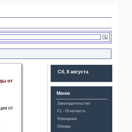
Сб, 8 августа
ды от
Меню
Законодательство
ции от
F1 - Отчетность
Упрощенка
Обзоры
;