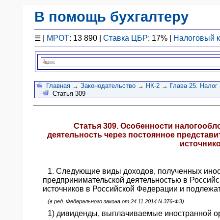
В помощь бухгалтеру
Законодательство
☰
|
МРОТ
: 13 890 |
Ставка ЦБР
: 17% |
Налоговый 
F1 - Отчетность
План счетов
Справочник
Упрощенка
Главная
→
Законодательство
→
НК-2
→
Глава 25. Налог
Статья 309
Договоры
Проводки
БУ
Статья 309. Особенности налогооб
&
деятельность через постоянное представ
НУ
источник
Обзоры
Бланки
1. Следующие виды доходов, полученных инос
Авто
предпринимательской деятельностью в Российс
источников в Российской Федерации и подлежа
ПБУ
(в ред. Федерального закона от 24.11.2014 N 376-ФЗ)
ККТ
1) дивиденды, выплачиваемые иностранной орг
ЭДО