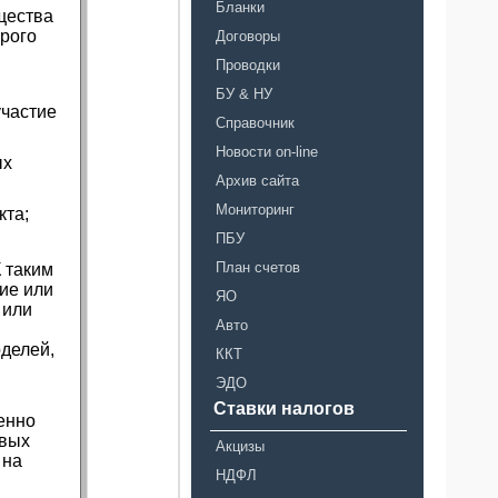
Бланки
щества
орого
Договоры
Проводки
БУ & НУ
участие
Справочник
Новости on-line
ых
Архив сайта
Мониторинг
кта;
ПБУ
План счетов
 таким
ие или
ЯО
 или
Авто
оделей,
ККТ
ЭДО
Ставки налогов
венно
овых
Акцизы
 на
НДФЛ