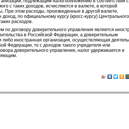
рганизации, подлежащим налогообложению в соответствии с
ого с таких доходов, исчисляются в валюте, в которой
ы. При этом расходы, произведенные в другой валюте,
н доход, по официальному курсу (кросс-курсу) Центрального
аких расходов.
ем по договору доверительного управления является иност
вительства в Российской Федерации, а доверительным
я либо иностранная организация, осуществляющая деятель
ой Федерации, то с доходов такого учредителя или
овора доверительного управления, налог удерживается и
ляющим.