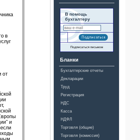
В помощь
очника
бухгалтеру
го в
услуг
Подписаться письмом
а
Бланки
Бухгалтерские отчеты
 от
Декларации
Труд
йской
Регистрация
ции
НДС
т,
йской
Касса
 Европы
НДФЛ
ии" и
 если
Торговля (общие)
доходы
Торговля (комиссия)
ьным