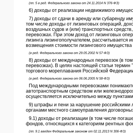
(пп. 5 в ред. Федерального закона от 24.11.2014 N 376-ФЗ)
6) доходы от реализации недвижимого имущес
7) доходы от сдачи в аренду или субаренду и
том числе доходы от лизинговых операций, дох
воздушных судов и (или) транспортных средств
перевозках. При этом доход от лизинговых опе
лизинга лизингополучателем, рассчитывается и
возмещения стоимости лизингового имущества (
(в ред. Федерального закона от 29.05.2002 N 57-ФЗ)
8) доходы от международных перевозок (в то
перевозках). В целях настоящей статьи термин
торгового мореплавания Российской Федерации
(в ред. Федерального закона от 06.06.2005 N 58-ФЗ)
Под международными перевозками понимаютс
автотранспортным средством или железнодорож
осуществляется исключительно между пунктами
9) штрафы и пени за нарушение российскими 
органами местного самоуправления договорных
9.1) доходы от реализации (в том числе пог
фондов, относящихся к категориям рентных фо
(пп. 9.1 введен Федеральным законом от 02.11.2013 N 306-ФЗ)