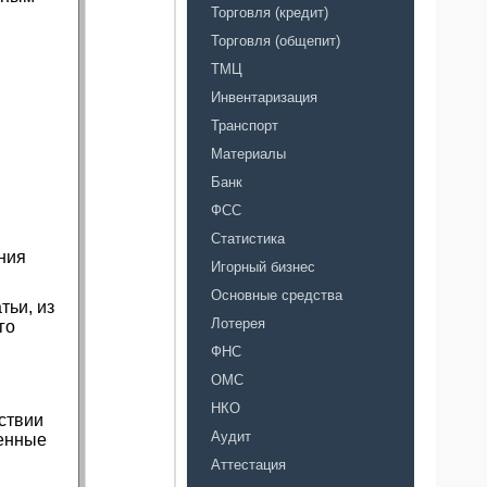
Торговля (кредит)
Торговля (общепит)
ТМЦ
Инвентаризация
Транспорт
Материалы
Банк
ФСС
Статистика
ния
Игорный бизнес
Основные средства
тьи, из
Лотерея
го
ФНС
ОМС
НКО
ствии
Аудит
денные
Аттестация