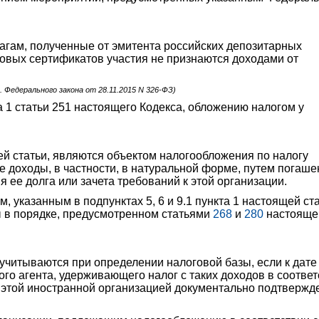
гам, полученные от эмитента российских депозитарных
говых сертификатов участия не признаются доходами от
д. Федерального закона от 28.11.2015 N 326-ФЗ)
та 1 статьи 251 настоящего Кодекса, обложению налогом у
ей статьи, являются объектом налогообложения по налогу
е доходы, в частности, в натуральной форме, путем погаше
я ее долга или зачета требований к этой организации.
 указанным в подпунктах 5, 6 и 9.1 пункта 1 настоящей ста
ы в порядке, предусмотренном статьями
268
и
280
настояще
учитываются при определении налоговой базы, если к дате
го агента, удерживающего налог с таких доходов в соответ
 этой иностранной организацией документально подтверж