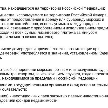
тва, находящегося на территории Российской Федерации;
мущества, используемого на территории Российской Федерац
оды от предоставления в аренду или субаренду морских и
, а также контейнеров, используемых в международных
раций, связанных с приобретением и использованием предм
сходя из всей суммы лизингового платежа за минусом
при лизинге) лизингодателю;
м числе демереджи и прочие платежи, возникающие при
 "демередж" употребляется в значении, установленном Коде
.
я любые перевозки морским, речным или воздушным судн
ным транспортом, за исключением случаев, когда перевоз
, находящимися за пределами Российской Федерации;
лицами, государственными органами и (или) исполнительн
 обязательств;
ашения) инвестиционных паев закрытых паевых инвестицион
ндов или фондов недвижимости;