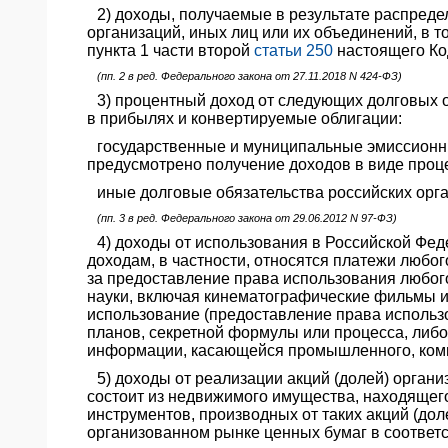
2) доходы, получаемые в результате распред
ЯО
организаций, иных лиц или их объединений, в т
пункта 1 части второй
статьи 250
настоящего Ко
(пп. 2 в ред. Федерального закона от 27.11.2018 N 424-ФЗ)
3) процентный доход от следующих долговых о
в прибылях и конвертируемые облигации:
государственные и муниципальные эмиссионн
предусмотрено получение доходов в виде проц
иные долговые обязательства российских орга
(пп. 3 в ред. Федерального закона от 29.06.2012 N 97-ФЗ)
4) доходы от использования в Российской Фед
доходам, в частности, относятся платежи любо
за предоставление права использования любого
науки, включая кинематографические фильмы и
использование (предоставление права использо
планов, секретной формулы или процесса, либ
информации, касающейся промышленного, комм
5) доходы от реализации акций (долей) орган
состоит из недвижимого имущества, находящег
инструментов, производных от таких акций (д
организованном рынке ценных бумаг в соответс