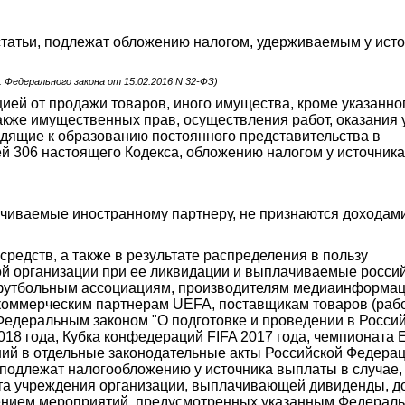
 статьи, подлежат обложению налогом, удерживаемым у ист
д. Федерального закона от 15.02.2016 N 32-ФЗ)
ией от продажи товаров, иного имущества, кроме указанно
 также имущественных прав, осуществления работ, оказания 
одящие к образованию постоянного представительства в
ей 306 настоящего Кодекса, обложению налогом у источник
чиваемые иностранному партнеру, не признаются доходами
средств, а также в результате распределения в пользу
й организации при ее ликвидации и выплачиваемые росси
футбольным ассоциациям, производителям медиаинформа
, коммерческим партнерам UEFA, поставщикам товаров (рабо
едеральным законом "О подготовке и проведении в Росси
18 года, Кубка конфедераций FIFA 2017 года, чемпионата
ний в отдельные законодательные акты Российской Федерац
одлежат налогообложению у источника выплаты в случае,
нта учреждения организации, выплачивающей дивиденды, 
влением мероприятий, предусмотренных указанным Федерал