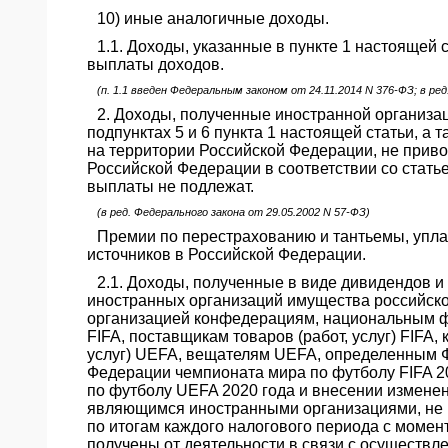
10) иные аналогичные доходы.
1.1. Доходы, указанные в пункте 1 настоящей
выплаты доходов.
(п. 1.1 введен Федеральным законом от 24.11.2014 N 376-ФЗ; в ре
2. Доходы, полученные иностранной организац
подпунктах 5 и 6 пункта 1 настоящей статьи, а
на территории Российской Федерации, не прив
Российской Федерации в соответствии со стать
выплаты не подлежат.
(в ред. Федерального закона от 29.05.2002 N 57-ФЗ)
Премии по перестрахованию и тантьемы, упла
источников в Российской Федерации.
2.1. Доходы, полученные в виде дивидендов и 
иностранных организаций имущества российско
организацией конфедерациям, национальным 
FIFA, поставщикам товаров (работ, услуг) FIFA
услуг) UEFA, вещателям UEFA, определенным Ф
Федерации чемпионата мира по футболу FIFA 20
по футболу UEFA 2020 года и внесении измене
являющимся иностранными организациями, не п
по итогам каждого налогового периода с моме
получены от деятельности в связи с осущест