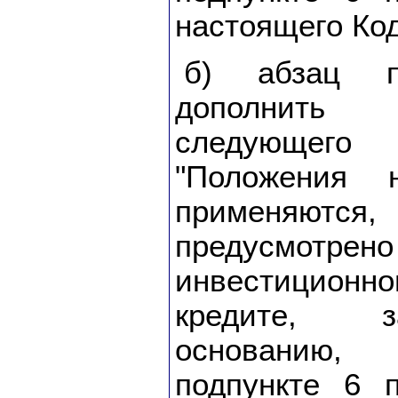
настоящего Код
б) абзац п
дополнить
следующег
"Положения 
применяютс
предусмотре
инвестицио
кредите, 
основанию
подпункте 6 