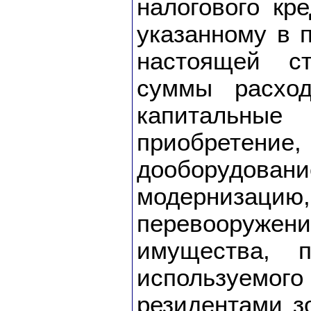
налогового кр
указанному в п
настоящей с
суммы расхо
капитальн
приобрете
дооборудован
модернизац
перевооружен
имущества, п
используемого
резидентами з