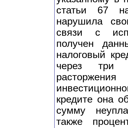
статьи 67 на
нарушила сво
связи с исп
получен данн
налоговый кре
через три
расторжен
инвестицио
кредите она о
сумму неупла
также проце