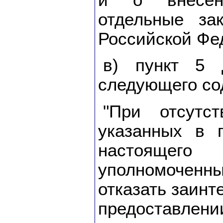
и о внесен
отдельные за
Российской Фед
в) пункт 5 
следующего со
"При отсутст
указанных в 
настояще
уполномоченн
отказать заинт
предоставлен