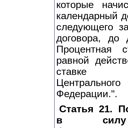
которые начи
календарный де
следующего з
договора, до 
Процентная с
равной дейст
ставке ре
Центрального
Федерации.".
Статья 21. П
в силу 