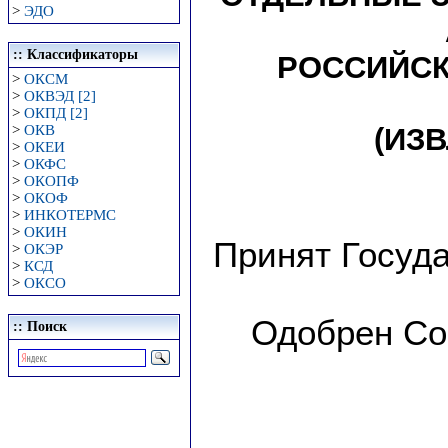
>
ЭДО
:: Классификаторы
РОССИЙСК
>
ОКСМ
>
ОКВЭД [2]
>
ОКПД [2]
>
ОКВ
(ИЗ
>
ОКЕИ
>
ОКФС
>
ОКОПФ
>
ОКОФ
>
ИНКОТЕРМС
>
ОКИН
Принят Госуд
>
ОКЭР
>
КСД
>
ОКСО
Одобрен Со
:: Поиск