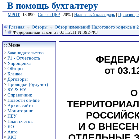
В помощь бухгалтеру
МРОТ
: 13 890 |
Ставка ЦБР
: 20% |
Налоговый календарь
|
Производс
Главная
→
Обзоры
→
Обзор изменений Налогового кодекса в 2
Федеральный закон от 03.12.11 N 392-ФЗ
:: Меню
>
Законодательство
ФЕДЕРА
>
F1 - Отчетность
>
Упрощенка
от 03.1
>
Обзоры
>
Бланки
>
Договоры
>
Проводки (бухучет)
>
БУ & НУ
О
>
Справочник
>
Новости on-line
ТЕРРИТОРИАЛ
>
Архив сайта
>
Мониторинг
РОССИЙСК
>
ПБУ
>
План счетов
И О ВНЕСЕ
>
ЯО
>
Авто
ОТДЕЛЬНЫЕ 
>
ККТ