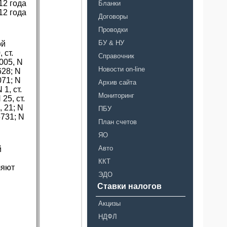
12 года
Бланки
12 года
Договоры
Проводки
БУ & НУ
ой
 ст.
Справочник
2005, N
Новости on-line
4628; N
6071; N
Архив сайта
 1, ст.
Мониторинг
 25, ст.
, 21; N
ПБУ
 6731; N
План счетов
ЯО
Авто
й
ККТ
ляют
ЭДО
Ставки налогов
Акцизы
НДФЛ