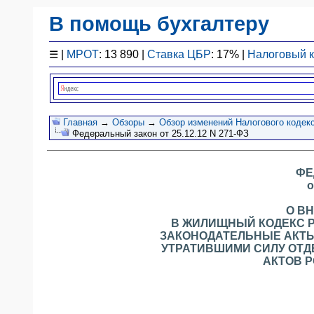
В помощь бухгалтеру
Законодательство
☰
|
МРОТ
: 13 890 |
Ставка ЦБР
: 17% |
Налоговый 
F1 - Отчетность
План счетов
Справочник
Упрощенка
Главная
→
Обзоры
→
Обзор изменений Налогового кодекс
Федеральный закон от 25.12.12 N 271-ФЗ
Договоры
Проводки
ФЕ
БУ
о
&
НУ
О В
Обзоры
В ЖИЛИЩНЫЙ КОДЕКС 
ЗАКОНОДАТЕЛЬНЫЕ АКТЫ
Бланки
УТРАТИВШИМИ СИЛУ ОТ
Авто
АКТОВ 
ПБУ
ККТ
ЭДО