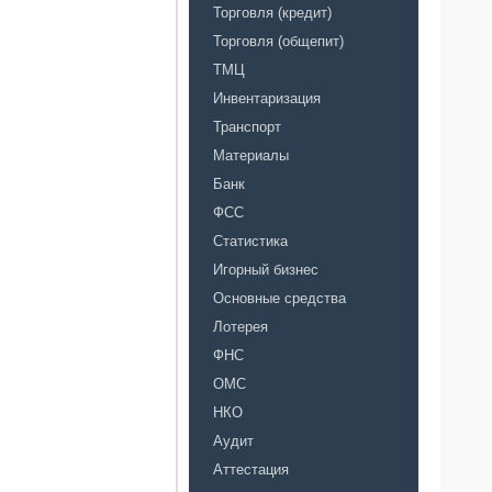
Торговля (кредит)
Торговля (общепит)
ТМЦ
Инвентаризация
Транспорт
Материалы
Банк
ФСС
Статистика
Игорный бизнес
Основные средства
Лотерея
ФНС
ОМС
НКО
Аудит
Аттестация