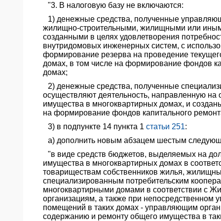
"3. В налоговую базу не включаются:
1) денежные средства, полученные управляю
жилищно-строительными, жилищными или иным
созданными в целях удовлетворения потребнос
внутридомовых инженерных систем, с использо
формирование резерва на проведение текущего
домах, в том числе на формирование фондов к
домах;
2) денежные средства, полученные специали
осуществляют деятельность, направленную на 
имущества в многоквартирных домах, и создан
на формирование фондов капитального ремонта
3) в подпункте 14 пункта 1
статьи 251
:
а) дополнить новым абзацем шестым следующ
"в виде средств бюджетов, выделяемых на д
имущества в многоквартирных домах в соотве
товариществам собственников жилья, жилищн
специализированным потребительским коопер
многоквартирными домами в соответствии с 
организациям, а также при непосредственном
помещений в таких домах - управляющим орга
содержанию и ремонту общего имущества в таки