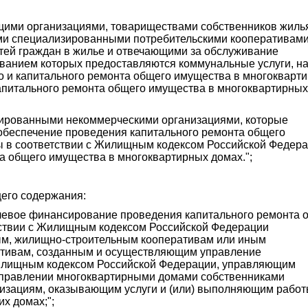
щими организациями, товариществами собственников жиль
и специализированными потребительскими кооперативами
тей граждан в жилье и отвечающими за обслуживание
ванием которых предоставляются коммунальные услуги, н
 и капитального ремонта общего имущества в многокварт
апитального ремонта общего имущества в многоквартирны
зированными некоммерческими организациями, которые
обеспечение проведения капитального ремонта общего
ы в соответствии с Жилищным кодексом Российской Федера
 общего имущества в многоквартирных домах.";
его содержания:
олевое финансирование проведения капитального ремонта 
тствии с Жилищным кодексом Российской Федерации
ым, жилищно-строительным кооперативам или иным
ативам, созданным и осуществляющим управление
Жилищным кодексом Российской Федерации, управляющим
 управлении многоквартирными домами собственниками
низациям, оказывающим услуги и (или) выполняющим работ
х домах;";