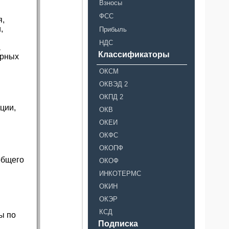
Взносы
ФСС
я,
,
Прибыль
НДС
а
Классификаторы
ирных
х
ОКСМ
ОКВЭД 2
ОКПД 2
ции,
ОКВ
ОКЕИ
ОКФС
ОКОПФ
общего
ОКОФ
ИНКОТЕРМС
ОКИН
ОКЭР
КСД
ы по
Подписка