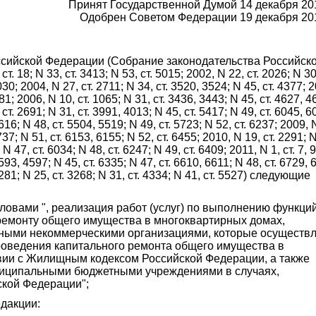
Принят Государственной Думой 14 декабря 20
Одобрен Советом Федерации 19 декабря 20
оссийской Федерации (Собрание законодательства Российск
. 18; N 33, ст. 3413; N 53, ст. 5015; 2002, N 22, ст. 2026; N 30,
5030; 2004, N 27, ст. 2711; N 34, ст. 3520, 3524; N 45, ст. 4377; 
5581; 2006, N 10, ст. 1065; N 31, ст. 3436, 3443; N 45, ст. 4627, 
, ст. 2691; N 31, ст. 3991, 4013; N 45, ст. 5417; N 49, ст. 6045, 
616; N 48, ст. 5504, 5519; N 49, ст. 5723; N 52, ст. 6237; 2009, N
737; N 51, ст. 6153, 6155; N 52, ст. 6455; 2010, N 19, ст. 2291; N
N 47, ст. 6034; N 48, ст. 6247; N 49, ст. 6409; 2011, N 1, ст. 7, 9
4593, 4597; N 45, ст. 6335; N 47, ст. 6610, 6611; N 48, ст. 6729,
 2281; N 25, ст. 3268; N 31, ст. 4334; N 41, ст. 5527) следующие
ловами ", реализация работ (услуг) по выполнению функци
 ремонту общего имущества в многоквартирных домах,
ными некоммерческими организациями, которые осуществ
роведения капитального ремонта общего имущества в
твии с Жилищным кодексом Российской Федерации, а также
униципальными бюджетными учреждениями в случаях,
кой Федерации";
дакции: