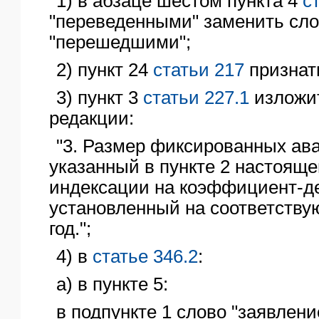
1) в абзаце шестом пункта 4
с
"переведенными" заменить сл
"перешедшими";
2) пункт 24
статьи 217
признат
3) пункт 3
статьи 227.1
изложи
редакции:
"3. Размер фиксированных ав
указанный в пункте 2 настояще
индексации на коэффициент-д
установленный на соответств
год.";
4) в
статье 346.2
:
а) в пункте 5:
в подпункте 1 слово "заявлен