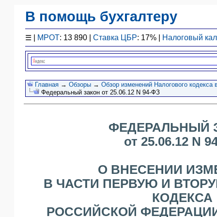
В помощь бухгалтеру
Законодательство
☰
|
МРОТ
: 13 890 |
Ставка ЦБР
: 17% |
Налоговый ка
F1 - Отчетность
План счетов
Справочник
Упрощенка
Главная
→
Обзоры
→
Обзор изменений Налогового кодекса в
Федеральный закон от 25.06.12 N 94-ФЗ
Договоры
Проводки
БУ
ФЕДЕРАЛЬНЫЙ 
&
НУ
от 25.06.12 N 9
Обзоры
Бланки
О ВНЕСЕНИИ ИЗМ
Авто
В ЧАСТИ ПЕРВУЮ И ВТОР
ПБУ
КОДЕКСА
ККТ
РОССИЙСКОЙ ФЕДЕРАЦИИ
ЭДО