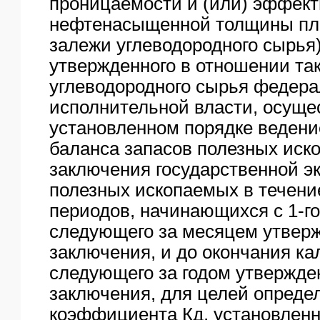
проницаемости и (или) эффек
нефтенасыщенной толщины пла
залежи углеводородного сырья
утвержденного в отношении та
углеводородного сырья федер
исполнительной власти, осущ
установленном порядке ведени
баланса запасов полезных иск
заключения государственной э
полезных ископаемых в течени
периодов, начинающихся с 1-го
следующего за месяцем утверж
заключения, и до окончания ка
следующего за годом утвержде
заключения, для целей опреде
коэффициента Кд, установленн