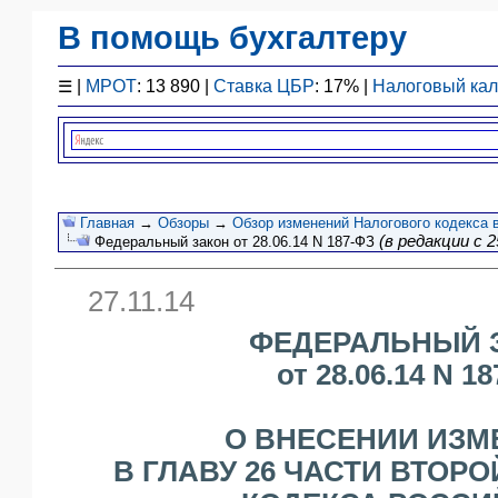
В помощь бухгалтеру
Законодательство
☰
|
МРОТ
: 13 890 |
Ставка ЦБР
: 17% |
Налоговый ка
F1 - Отчетность
План счетов
Справочник
Упрощенка
Договоры
Главная
→
Обзоры
→
Обзор изменений Налогового кодекса в
(в редакции с 2
Федеральный закон от 28.06.14 N 187-ФЗ
Проводки
БУ
27.11.14
&
НУ
ФЕДЕРАЛЬНЫЙ 
Обзоры
от 28.06.14 N 1
Бланки
Авто
ПБУ
О ВНЕСЕНИИ ИЗМ
ККТ
В ГЛАВУ 26 ЧАСТИ ВТОР
ЭДО