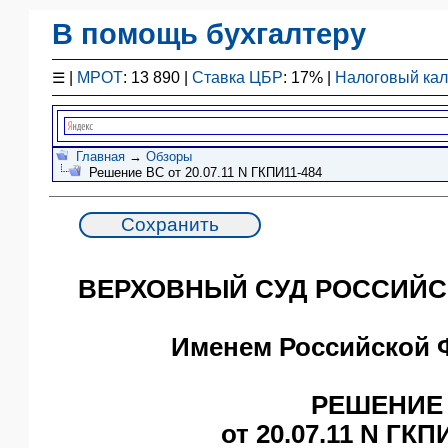
В помощь бухгалтеру
Законодательство
☰
|
МРОТ
: 13 890 |
Ставка ЦБР
: 17% |
Налоговый ка
F1 - Отчетность
План счетов
Справочник
Главная
→
Обзоры
Решение ВС от 20.07.11 N ГКПИ11-484
Упрощенка
Договоры
Проводки
БУ
&
ВЕРХОВНЫЙ СУД РОССИЙС
НУ
Обзоры
Бланки
Именем Российской 
Авто
ПБУ
РЕШЕНИЕ
ККТ
от 20.07.11 N ГКП
ЭДО