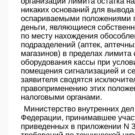
организации лимита остатка на
никаких оснований для вывода
оспариваемыми положениями п
деньги, являющиеся собственн
по месту нахождения обособл
подразделений (аптек, аптечных
магазинов) в пределах лимита 
оборудования кассы при услов
помещения сигнализацией и с
заявителя сводятся исключите
правоприменению этих положен
налоговыми органами.
Министерство внутренних дел
Федерации, принимавшее участ
приведенных в приложении N 3
требований по технической ук