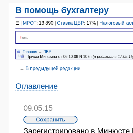
В помощь бухгалтеру
Законодательство
☰
|
МРОТ
: 13 890 |
Ставка ЦБР
: 17% |
Налоговый ка
F1 - Отчетность
План счетов
Справочник
Упрощенка
Главная
→
ПБУ
Приказ Минфина от 06.10.08 N 107н
(в редакции с 17.05.15
Договоры
Проводки
←
В предыдущей редакции
БУ
&
Оглавление
НУ
Обзоры
Бланки
09.05.15
Авто
ПБУ
ККТ
Зарегистрировано в Минюсте 
ЭДО