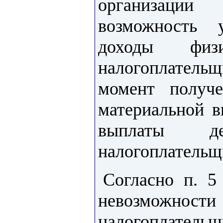
организац
возможность 
доходы фи
налогоплатель
момент получ
материальной в
выплаты де
налогоплательщ
Согласно п. 
невозможно
налогоплател