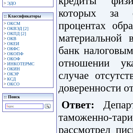
кредиты физ
>
ЭДО
которых за 
:: Классификаторы
процентах обра
>
ОКСМ
>
ОКВЭД [2]
>
ОКПД [2]
материальной 
>
ОКВ
>
ОКЕИ
банк налоговы
>
ОКФС
>
ОКОПФ
>
ОКОФ
отношении ук
>
ИНКОТЕРМС
>
ОКИН
случае отсутст
>
ОКЭР
>
КСД
>
ОКСО
доверенности о
:: Поиск
Ответ:
Департ
таможенно-т
рассмотрел пи