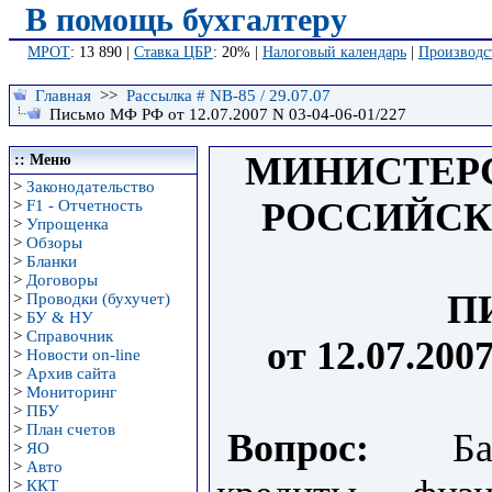
В помощь бухгалтеру
МРОТ
: 13 890 |
Ставка ЦБР
: 20% |
Налоговый календарь
|
Производс
Главная
>>
Рассылка # NB-85 / 29.07.07
Письмо МФ РФ от 12.07.2007 N 03-04-06-01/227
МИНИСТЕР
:: Меню
>
Законодательство
РОССИЙСК
>
F1 - Отчетность
>
Упрощенка
>
Обзоры
>
Бланки
>
Договоры
П
>
Проводки (бухучет)
>
БУ & НУ
>
Справочник
от 12.07.200
>
Новости on-line
>
Архив сайта
>
Мониторинг
>
ПБУ
>
План счетов
Вопрос:
Банк
>
ЯО
>
Авто
>
ККТ